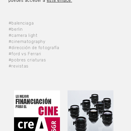
puedes acceder a
este enlace.
#balenciaga
#berlin
#camera light
#cinematography
#dirección de fotografía
#ford vs Ferrari
#pobres criaturas
#revistas