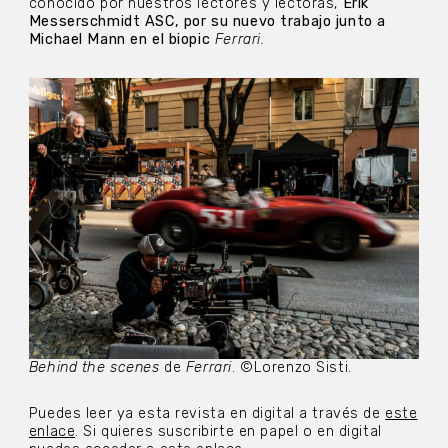
conocido por nuestros lectores y lectoras,
Erik
Messerschmidt ASC, por su nuevo trabajo junto a
Michael Mann en el biopic
Ferrari.
Behind the scenes
de
Ferrari
. ©Lorenzo Sisti.
Puedes leer ya esta revista en digital a través de
este
enlace
. Si quieres suscribirte en papel o en digital