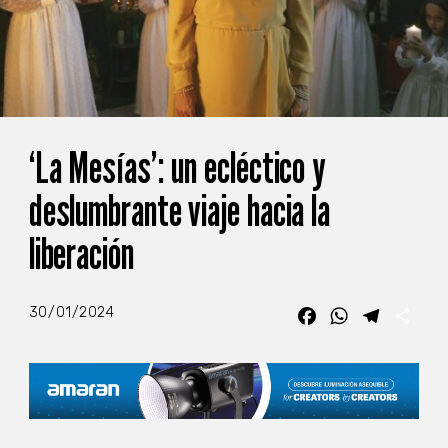
‘La Mesías’: un ecléctico y
deslumbrante viaje hacia la
liberación
30/01/2024
Facebook
WhatsApp
Telegra
Com