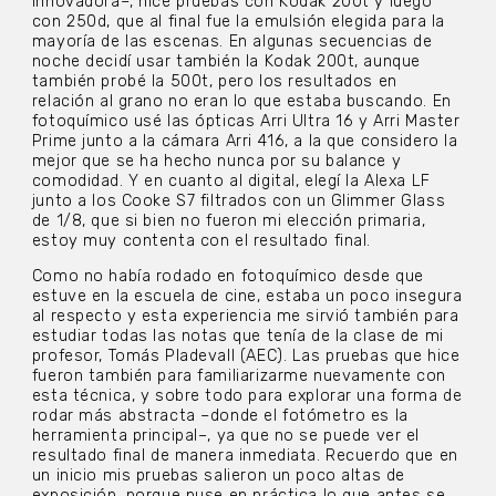
innovadora–, hice pruebas con Kodak 200t y luego
con 250d, que al final fue la emulsión elegida para la
mayoría de las escenas. En algunas secuencias de
noche decidí usar también la Kodak 200t, aunque
también probé la 500t, pero los resultados en
relación al grano no eran lo que estaba buscando. En
fotoquímico usé las ópticas Arri Ultra 16 y Arri Master
Prime junto a la cámara Arri 416, a la que considero la
mejor que se ha hecho nunca por su balance y
comodidad. Y en cuanto al digital, elegí la Alexa LF
junto a los Cooke S7 filtrados con un Glimmer Glass
de 1/8, que si bien no fueron mi elección primaria,
estoy muy contenta con el resultado final.
Como no había rodado en fotoquímico desde que
estuve en la escuela de cine, estaba un poco insegura
al respecto y esta experiencia me sirvió también para
estudiar todas las notas que tenía de la clase de mi
profesor, Tomás Pladevall (AEC). Las pruebas que hice
fueron también para familiarizarme nuevamente con
esta técnica, y sobre todo para explorar una forma de
rodar más abstracta –donde el fotómetro es la
herramienta principal–, ya que no se puede ver el
resultado final de manera inmediata. Recuerdo que en
un inicio mis pruebas salieron un poco altas de
exposición, porque puse en práctica lo que antes se