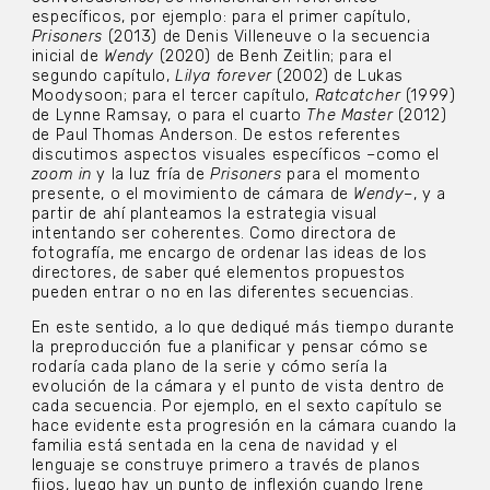
específicos, por ejemplo: para el primer capítulo,
Prisoners
(2013) de Denis Villeneuve o la secuencia
inicial de
Wendy
(2020) de Benh Zeitlin; para el
segundo capítulo,
Lilya forever
(2002) de Lukas
Moodysoon; para el tercer capítulo,
Ratcatcher
(1999)
de Lynne Ramsay, o para el cuarto
The Master
(2012)
de Paul Thomas Anderson. De estos referentes
discutimos aspectos visuales específicos –como el
zoom in
y la luz fría de
Prisoners
para el momento
presente, o el movimiento de cámara de
Wendy
–, y a
partir de ahí planteamos la estrategia visual
intentando ser coherentes. Como directora de
fotografía, me encargo de ordenar las ideas de los
directores, de saber qué elementos propuestos
pueden entrar o no en las diferentes secuencias.
En este sentido, a lo que dediqué más tiempo durante
la preproducción fue a planificar y pensar cómo se
rodaría cada plano de la serie y cómo sería la
evolución de la cámara y el punto de vista dentro de
cada secuencia. Por ejemplo, en el sexto capítulo se
hace evidente esta progresión en la cámara cuando la
familia está sentada en la cena de navidad y el
lenguaje se construye primero a través de planos
fijos, luego hay un punto de inflexión cuando Irene