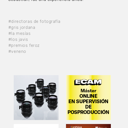
#directoras de fotografía
#gris jordana
#la mesías
#los javis
#premios feroz
#veneno