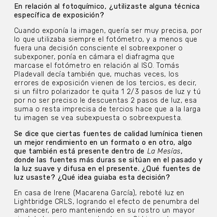
En relación al fotoquímico, ¿utilizaste alguna técnica
específica de exposición?
Cuando exponía la imagen, quería ser muy precisa, por
lo que utilizaba siempre el fotómetro, y a menos que
fuera una decisión consciente el sobreexponer o
subexponer, ponía en cámara el diafragma que
marcase el fotómetro en relación al ISO. Tomás
Pladevall decía también que, muchas veces, los
errores de exposición vienen de los tercios, es decir,
si un filtro polarizador te quita 1 2/3 pasos de luz y tú
por no ser preciso le descuentas 2 pasos de luz, esa
suma o resta imprecisa de tercios hace que a la larga
tu imagen se vea subexpuesta o sobreexpuesta.
Se dice que ciertas fuentes de calidad lumínica tienen
un mejor rendimiento en un formato o en otro, algo
que también está presente dentro de
La Mesías
,
donde las fuentes más duras se sitúan en el pasado y
la luz suave y difusa en el presente. ¿Qué fuentes de
luz usaste? ¿Qué idea guiaba esta decisión?
En casa de Irene (Macarena García), reboté luz en
Lightbridge CRLS, logrando el efecto de penumbra del
amanecer, pero manteniendo en su rostro un mayor