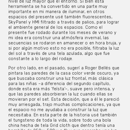
nivel de luz mayor que el entorno. Si bien esta
herramienta se ha convertido en una parte muy
importante en mi manera de iluminar, en otros
espacios del presente usé también fluorescentes,
SkyPanel y HMI filtrado a través de palios, para lograr
el ambiente general de los espacios. Como el
presente fue rodado durante los meses de verano y
mi idea era construir una atmósfera invernal, las
secuencias se rodaron en amanecer o en hora bruja, y
si por algún motivo esto no era posible, filtraba la luz
del sol a través de una tela azulada, algo que fue
constante a lo largo del rodaje.
Por otro lado, en el pasado, sugerí a Roger Bellés que
pintara las paredes de la casa color verde oscuro, ya
que buscaba construir una luz frontal, más clásica
para las niñas –a diferencia del segundo capítulo,
donde esta era más ‘feísta’–, suave pero intensa, y
que las paredes absorbieran la luz cuando ellas se
movieran por el set. Esta decisión, que a él le pareció
muy arriesgada, trajo muchas complicaciones, ya que
el espacio no me ayudaba a construir la luz que
necesitaba. En esta parte de la historia usé también
el tungsteno de toda la vida, sobre todo una bola
china hecha de tela Grid cloth que dentro tenía una