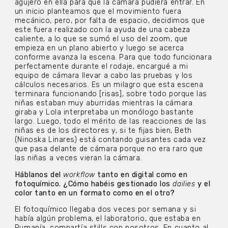
agujero en ella para que la cámara pudiera entrar. En
un inicio planteamos que el movimiento fuera
mecánico, pero, por falta de espacio, decidimos que
este fuera realizado con la ayuda de una cabeza
caliente, a lo que se sumó el uso del zoom, que
empieza en un plano abierto y luego se acerca
conforme avanza la escena. Para que todo funcionara
perfectamente durante el rodaje, encargué a mi
equipo de cámara llevar a cabo las pruebas y los
cálculos necesarios. Es un milagro que esta escena
terminara funcionando [risas], sobre todo porque las
niñas estaban muy aburridas mientras la cámara
giraba y Lola interpretaba un monólogo bastante
largo. Luego, todo el mérito de las reacciones de las
niñas es de los directores y, si te fijas bien, Beth
(Ninoska Linares) está contando guisantes cada vez
que pasa delante de cámara porque no era raro que
las niñas a veces vieran la cámara.
Háblanos del
workflow
tanto en digital como en
fotoquímico. ¿Cómo habéis gestionado los
dailies
y el
color tanto en un formato como en el otro?
El fotoquímico llegaba dos veces por semana y si
había algún problema, el laboratorio, que estaba en
Rumanía, compartía stills con nosotros. En cuanto al