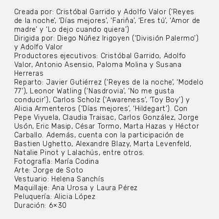
Creada por: Cristóbal Garrido y Adolfo Valor (‘Reyes
de la noche’, ‘Días mejores’, ‘Fariña’, ‘Eres tú’, ‘Amor de
madre’ y ‘Lo dejo cuando quiera’)
Dirigida por: Diego Núñez Irigoyen (‘División Palermo’)
y Adolfo Valor
Productores ejecutivos: Cristóbal Garrido, Adolfo
Valor, Antonio Asensio, Paloma Molina y Susana
Herreras
Reparto: Javier Gutiérrez (‘Reyes de la noche’, ‘Modelo
77’), Leonor Watling (‘Nasdrovia’, ‘No me gusta
conducir’), Carlos Scholz (‘Awareness’, ‘Toy Boy’) y
Alicia Armenteros (‘Días mejores’, ‘Hildegart’). Con
Pepe Viyuela, Claudia Traisac, Carlos González, Jorge
Usón, Eric Masip, César Tormo, Marta Hazas y Héctor
Carballo. Además, cuenta con la participación de
Bastien Ughetto, Alexandre Blazy, Marta Levenfeld,
Natalie Pinot y Lalachús, entre otros.
Fotografía: María Codina
Arte: Jorge de Soto
Vestuario: Helena Sanchís
Maquillaje: Ana Urosa y Laura Pérez
Peluquería: Alicia López
Duración: 6×30