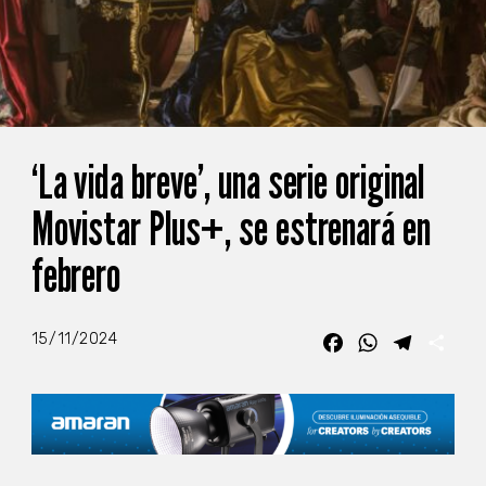
‘La vida breve’, una serie original
Movistar Plus+, se estrenará en
febrero
15/11/2024
Facebook
WhatsApp
Telegra
Com