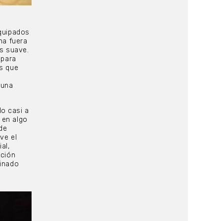
equipados
na fuera
s suave.
 para
es que
 una
do casi a
 en algo
 de
ve el
al,
ación
minado