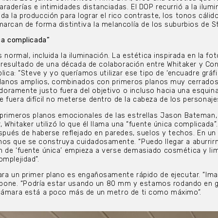
raderías e intimidades distanciadas. El DOP recurrió a la ilumi
a la producción para lograr el rico contraste, los tonos cálido
arcan de forma distintiva la melancolía de los suburbios de St
ica complicada”
 normal, incluida la iluminación. La estética inspirada en la fot
el resultado de una década de colaboración entre Whitaker y Con
plica: “Steve y yo queríamos utilizar ese tipo de ‘encuadre gráfi
: planos amplios, combinados con primeros planos muy cerrado
ramente justo fuera del objetivo o incluso hacia una esquina
 fuera difícil no meterse dentro de la cabeza de los personajes
 primeros planos emocionales de las estrellas Jason Bateman,
, Whitaker utilizó lo que él llama una “fuente única complicada”.
espués de haberse reflejado en paredes, suelos y techos. En un 
nos que se construya cuidadosamente. “Puedo llegar a aburri
 de ‘fuente única’ empieza a verse demasiado cosmética y lim
omplejidad”.
ara un primer plano es engañosamente rápido de ejecutar. “Im
propone. “Podría estar usando un 80 mm y estamos rodando en 
 cámara está a poco más de un metro de ti como máximo”.