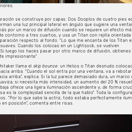
riores.
iguración se construye por capas. Dos Dooplos de cuatro pies 
orman una luz principal lateral en ángulo que sugiere una venta
ás por un marco de difusión cuando se requiere un efecto má
e contorno a tres cuartos, y usa un Titan con rejilla orientada
eparación respecto al fondo. “Lo que me encanta de los Titan 
 suaves. Cuando los colocas en un Lightsock, se vuelven
i luego los haces pasar por otro marco de difusión, obtienes
te impresionante”.
Whitaker llama el
skip bounce
: un Helios o Titan desnudo coloca
hacia arriba. “Cuando el sol entra por una ventana, va a rebotar
ia arriba”, explica. Si la luz parece demasiado dura, un marco
suaviza; si necesita más intensidad, un aumento del 20 % resuel
baja ofrece una ligera iluminación ascendente y, de forma cruci
Esa es la complejidad sencilla de la que hablo”. Toda la configur
os. “Por lo que sabe la actriz, todo estaba perfectamente ilu
 en posición”, comenta entre risas.