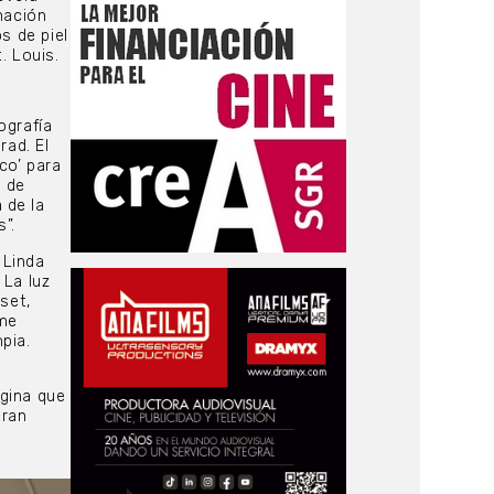
nación
s de piel
. Louis.
ografía
rad. El
co’ para
s de
 de la
”.
 Linda
 La luz
set,
rme
pia.
agina que
gran