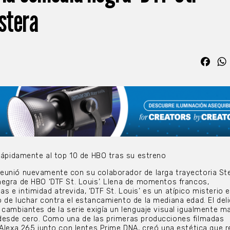
Astera
Fac
 rápidamente al top 10 de HBO tras su estreno
eunió nuevamente con su colaborador de larga trayectoria St
egra de HBO ‘DTF St. Louis’. Llena de momentos francos,
 e intimidad atrevida, ‘DTF St. Louis’ es un atípico misterio 
 de luchar contra el estancamiento de la mediana edad. El del
 cambiantes de la serie exigía un lenguaje visual igualmente m
desde cero. Como una de las primeras producciones filmadas
 Alexa 265 junto con lentes Prime DNA, creó una estética que r