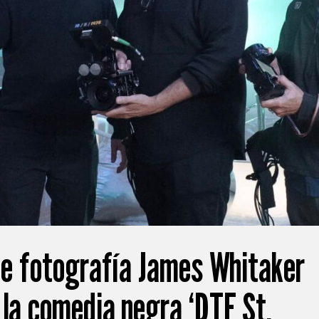
 de fotografía James Whitaker
 la comedia negra ‘DTF St.