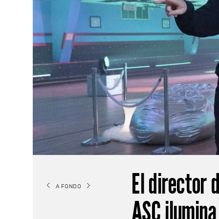
El director
A FONDO
ASC ilumina