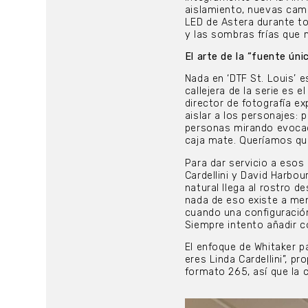
aislamiento, nuevas cama
LED de Astera durante tod
y las sombras frías que m
El arte de la “fuente ún
Nada en ‘DTF St. Louis’ es
callejera de la serie es 
director de fotografía ex
aislar a los personajes
personas mirando evocado
caja mate. Queríamos que
Para dar servicio a esos
Cardellini y David Harbour
natural llega al rostro d
nada de eso existe a me
cuando una configuración
Siempre intento añadir c
El enfoque de Whitaker p
eres Linda Cardellini”, 
formato 265, así que la