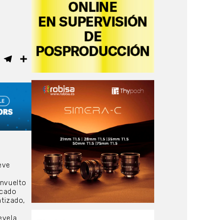
ebook
WhatsApp
Telegram
Compartir
eve
envuelto
icado
atizado,
evela