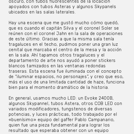
oscuro, con tubos fluorescentes de la locación
apoyados con tubos Asteras y algunos Skypanels
ubicados en las salas laterales.
Hay una escena que me gustó mucho cómo quedó,
que es cuando el capitán Silva y el coronel Soler se
reúnen con el coronel Jahn en la sala de operaciones
de este último. Gracias a que la misma sala tenía
tragaluces en el techo, pudimos poner una gran luz
cenital que marcaba el centro de la mesa y la acción
en la sala. Ahí tapamos otros tragaluces y el
departamento de arte nos ayudó a poner stickers
blancos tamizados en las ventanas redondas
traseras. Esta escena fue iluminada con el concepto
de “iluminar espacios, no personajes”, y creo que eso,
más el uso de una limitada cantidad de haze, funciona
bien para el momento dramático de la historia.
En general, usamos mucho LED: un Evoke 2400B,
algunos Skypannel, tubos Astera, otros COB LED con
variados modificadores, tungstenos de diversas
potencias, y luces prácticas, todo trabajado por el
«buenísimo» equipo del gaffer Pablo Campanario,
quien fue una pieza fundamental para lograr los
resultado que esperaba obtener con un equipo