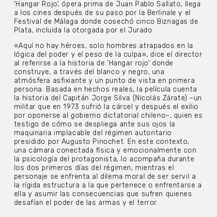
‘Hangar Rojo’, ópera prima de Juan Pablo Sallato, llega
a los cines después de su paso por la Berlinale y el
Festival de Málaga donde cosechó cinco Biznagas de
Plata, incluida la otorgada por el Jurado
«Aquí no hay héroes, solo hombres atrapados en la
lógica del poder y el peso de la culpa», dice el director
al referirse a la historia de ‘Hangar rojo’ donde
construye, a través del blanco y negro, una
atmósfera asfixiante y un punto de vista en primera
persona. Basada en hechos reales, la película cuenta
la historia del Capitán Jorge Silva (Nicolás Zárate) –un
militar que en 1973 sufrió la cárcel y después el exilio
por oponerse al gobierno dictatorial chileno–, quien es
testigo de cómo se despliega ante sus ojos la
maquinaria implacable del régimen autoritario
presidido por Augusto Pinochet. En este contexto,
una cámara conectada física y emocionalmente con
la psicología del protagonista, lo acompaña durante
los dos primeros días del régimen, mientras el
personaje se enfrenta al dilema moral de ser servil a
la rígida estructura a la que pertenece o enfrentarse a
ella y asumir las consecuencias que sufren quienes
desafían el poder de las armas y el terror.