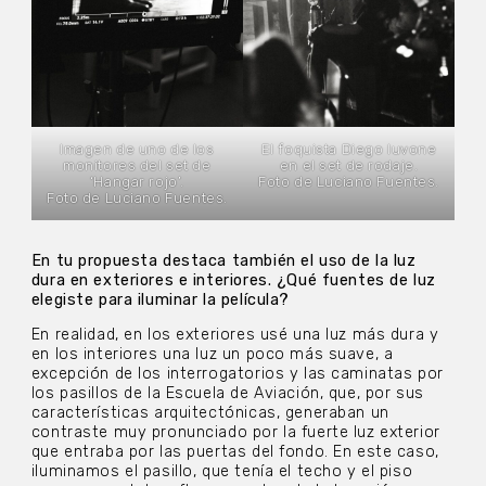
Imagen de uno de los
El foquista Diego Iuvone
monitores del set de
en el set de rodaje.
‘Hangar rojo’.
Foto de Luciano Fuentes.
Foto de Luciano Fuentes.
En tu propuesta destaca también el uso de la luz
dura en exteriores e interiores. ¿Qué fuentes de luz
elegiste para iluminar la película?
En realidad, en los exteriores usé una luz más dura y
en los interiores una luz un poco más suave, a
excepción de los interrogatorios y las caminatas por
los pasillos de la Escuela de Aviación, que, por sus
características arquitectónicas, generaban un
contraste muy pronunciado por la fuerte luz exterior
que entraba por las puertas del fondo. En este caso,
iluminamos el pasillo, que tenía el techo y el piso