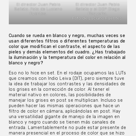
El director Juan Pablo
El director Juan Pablo
Sallato. Foto de Luciano
Sallato y el DOP Diego
Fuentes.
Pequeño.
Foto de Luciano Fuentes.
Cuando se rueda en blanco y negro, muchas veces se
usan diferentes filtros o diferentes temperaturas de
color que modifican el contraste, el aspecto de las
pieles y demás elementos del cuadro. ¿Has trabajado
la iluminación y la temperatura del color en relación al
blanco y negro?
Eso no lo hice en set. En el rodaje ocupamos las LUTs
que creamos con Indio Leiva (DIT), pero siempre tuve
la idea de trabajar los contrastes y las densidades de
los grises en la corrección de color. Al tener el
material nativo en colores, las posibilidades de
manejar los grises en post se multiplican. Incluso se
pueden hacer las mismas operaciones que hace un
filtro de color en cámara, aplicándolas en post. Hay
una versatilidad gigante de manejo de la imagen en
blanco y negro cuando se tienen más canales de
entrada. Lamentablemente no pude estar presente de
manera presencial en el proceso de color que se hizo