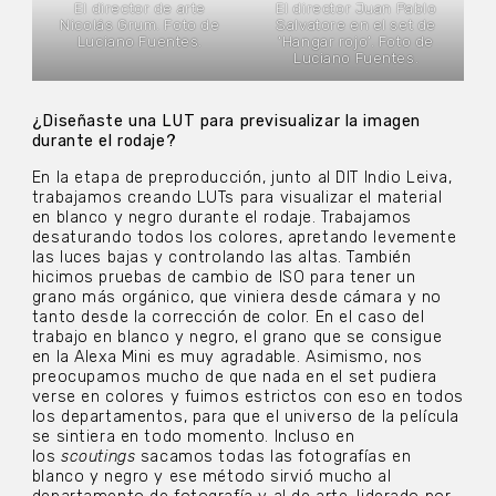
El director de arte
El director Juan Pablo
Nicolás Grum. Foto de
Salvatore en el set de
Luciano Fuentes.
‘Hangar rojo’. Foto de
Luciano Fuentes.
¿Diseñaste una LUT para previsualizar la imagen
durante el rodaje?
En la etapa de preproducción, junto al DIT Indio Leiva,
trabajamos creando LUTs para visualizar el material
en blanco y negro durante el rodaje. Trabajamos
desaturando todos los colores, apretando levemente
las luces bajas y controlando las altas. También
hicimos pruebas de cambio de ISO para tener un
grano más orgánico, que viniera desde cámara y no
tanto desde la corrección de color. En el caso del
trabajo en blanco y negro, el grano que se consigue
en la Alexa Mini es muy agradable. Asimismo, nos
preocupamos mucho de que nada en el set pudiera
verse en colores y fuimos estrictos con eso en todos
los departamentos, para que el universo de la película
se sintiera en todo momento. Incluso en
los
scoutings
sacamos todas las fotografías en
blanco y negro y ese método sirvió mucho al