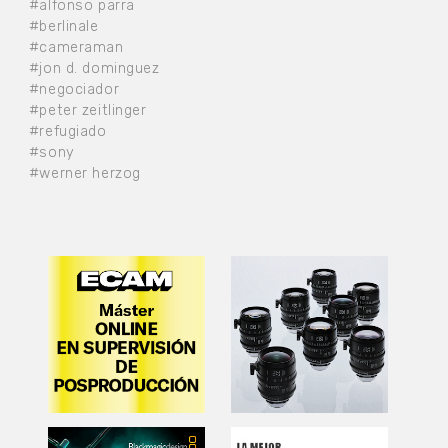
#alfonso parra
#berlinale
#cameraman
#jon d. dominguez
#negociador
#peter zeitlinger
#refugiado
#sony
#werner herzog