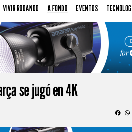
VIVIR RODANDO
A FONDO
EVENTOS
TECNOLOG
arça se jugó en 4K
Fac