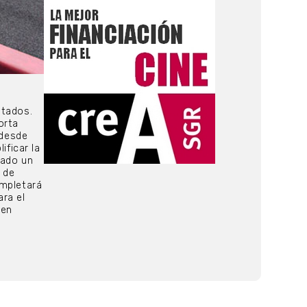
ltados.
orta
 desde
ficar la
lado un
 de
ompletará
ra el
 en