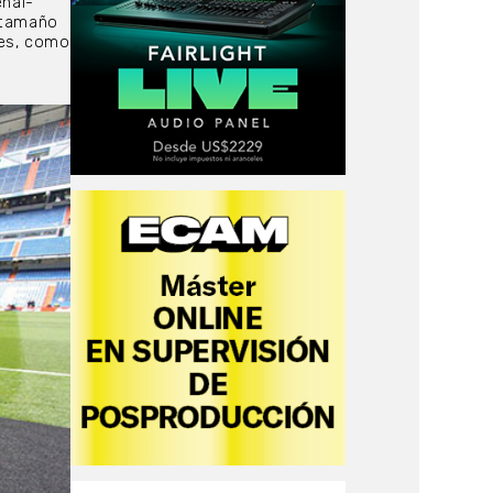
eñal-
n tamaño
les, como