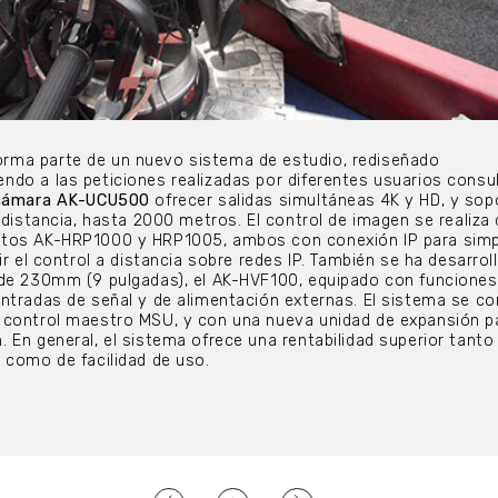
ma parte de un nuevo sistema de estudio, rediseñado
do a las peticiones realizadas por diferentes usuarios consu
e cámara AK-UCU500
ofrecer salidas simultáneas 4K y HD, y sop
a distancia, hasta 2000 metros. El control de imagen se realiza
tos AK-HRP1000 y HRP1005, ambos con conexión IP para simpli
ir el control a distancia sobre redes IP. También se ha desarrol
 de 230mm (9 pulgadas), el AK-HVF100, equipado con funciones
ntradas de señal y de alimentación externas. El sistema se c
 control maestro MSU, y con una nueva unidad de expansión pa
 En general, el sistema ofrece una rentabilidad superior tanto
 como de facilidad de uso.