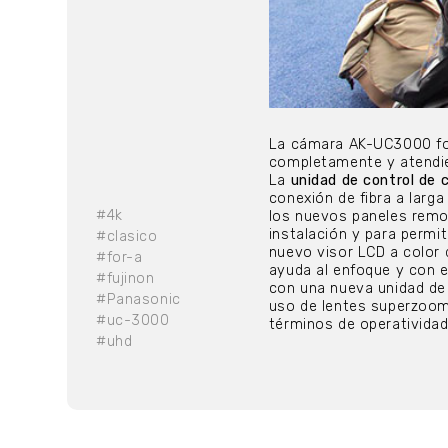
La cámara AK-UC3000 for
completamente y atendien
La
unidad de control d
conexión de fibra a larg
#4k
los nuevos paneles remo
instalación y para permit
#clasico
nuevo visor LCD a color
#for-a
ayuda al enfoque y con e
#fujinon
con una nueva unidad de
#Panasonic
uso de lentes superzoom.
#uc-3000
términos de operatividad
#uhd