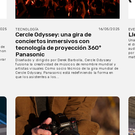
2025
16/05/2025
TECNOLOGÍA
EV
Cercle Odyssey: una gira de
Ll
conciertos inmersivos con
Una
el 
tecnología de proyección 360°
 de
aud
anon
por
Panasonic
mate
orar
Diseñado y dirigido por Derek Barbolla, Cercle Odyssey
fusiona la creatividad de músicos de renombre mundial y
artistas visuales Como socio técnico de la gira mundial de
Cercle Odyssey, Panasonic está redefiniendo la forma en
que los asistentes a los...