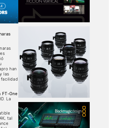
ámaras
ámaras
tes
ió
u
iapro han
y las
facilidad
ra FT-One
D. La
tible
4K, tal
ance