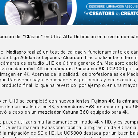
ucción del “Clásico” en Ultra Alta Definición en directo con c
co,
Mediapro
realizó un test de calidad y funcionamiento de c
o de
Liga Adelante Leganés-Alcorcón
. Tras analizar las diferen
 cámaras de estudio UHD de última generación, Mediapro decid
ueva
unidad móvil 4K con cámaras Panasonic AK-UC3000
por s
 imagen en 4K. Además de la calidad, los profesionales de Med
que Panasonic haya escuchado sus peticiones y necesidades, 
producto final, lo que ha revertido, por ejemplo, en una mayor 
co en UHD se completó con nueva
s lentes Fujinon 4K, la cáma
es de cámara lenta en 4K, y
servidores EVS
preparados para UH
llevó a cabo en un
mezclador Kahuna 360
equipado para 4K.
puede utilizar simultáneamente en modo 4K y HD, y es compa
. De esta manera, Panasonic facilita la migración de HD hacia 
ó la migración de SD a HD. La UC3000 destaca por un buen bal