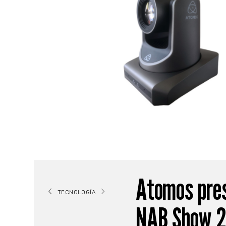
Atomos pres
TECNOLOGÍA
NAB Show 