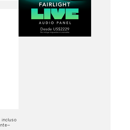
o incluso
ente—