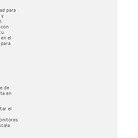
dad para
 y
,
 con
tu
en el
 para
ce de
ta en
tar el
monitores
cala.