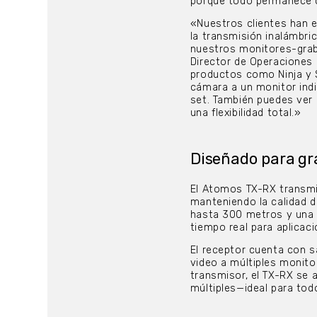
porque todo permanece c
«Nuestros clientes han e
la transmisión inalámbri
nuestros monitores-graba
Director de Operacione
productos como Ninja y S
cámara a un monitor indi
set. También puedes ver 
una flexibilidad total.»
Diseñado
para gr
El Atomos TX-RX transmi
manteniendo la calidad 
hasta 300 metros y una 
tiempo real para aplicac
El receptor cuenta con s
video a múltiples monito
transmisor, el TX-RX se 
múltiples—ideal para tod