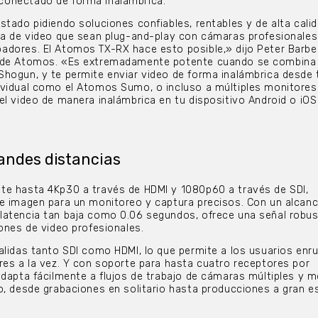
onectado de forma inalámbrica.
stado pidiendo soluciones confiables, rentables y de alta cali
ca de video que sean plug-and-play con cámaras profesionales
dores. El Atomos TX-RX hace esto posible,» dijo Peter Barber
s de Atomos. «Es extremadamente potente cuando se combina
hogun, y te permite enviar video de forma inalámbrica desde 
vidual como el Atomos Sumo, o incluso a múltiples monitores 
el video de manera inalámbrica en tu dispositivo Android o iOS
andes distancias
te hasta 4Kp30 a través de HDMI y 1080p60 a través de SDI,
de imagen para un monitoreo y captura precisos. Con un alcan
latencia tan baja como 0.06 segundos, ofrece una señal robus
iones de video profesionales.
alidas tanto SDI como HDMI, lo que permite a los usuarios enru
res a la vez. Y con soporte para hasta cuatro receptores por
adapta fácilmente a flujos de trabajo de cámaras múltiples y 
o, desde grabaciones en solitario hasta producciones a gran es