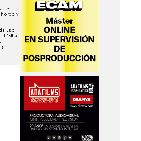
ón y
nitoreo y
 de uso
K HDMI a
s,
 a