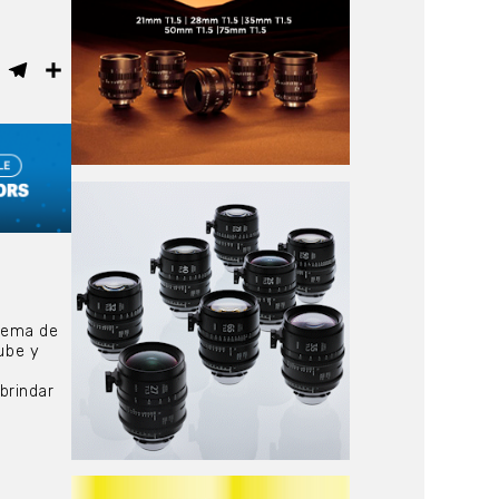
ebook
WhatsApp
Telegram
Compartir
tema de
ube y
brindar