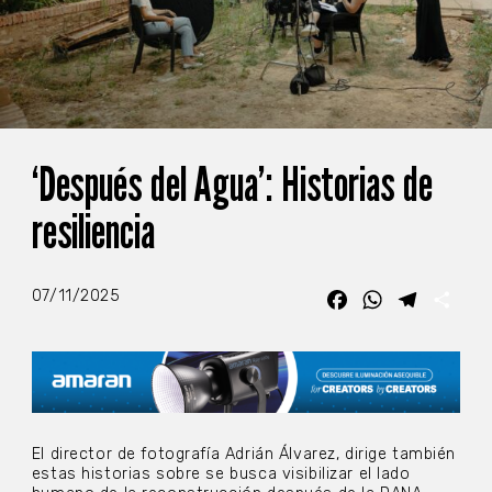
‘Después del Agua’: Historias de
resiliencia
07/11/2025
Facebook
WhatsApp
Telegra
Com
El director de fotografía Adrián Álvarez, dirige también
estas historias sobre se busca visibilizar el lado