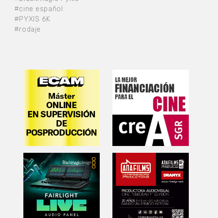
#cine español
#PYXIS 6K
#rodaje