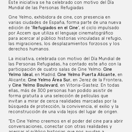
Este iniciativa se ha celebrado con motivo del Día
Mundial de las Personas Refugiadas
Cine Yelmo, exhibidora de cine, con presencia en
varias ciudades de España, forma parte de una nueva
edición de
‘Refugiados en el Cine’
, el ciclo impulsado
por Accem que utiliza el lenguaje cinematográfico
para acercar al público historias vinculadas al refugio,
las migraciones, los desplazamientos forzosos y los
derechos humanos.
La iniciativa, celebrada con motivo del Día Mundial de
las Personas Refugiadas, ha contado este año con la
participación de cuatro salas de Cine Yelmo:
Cine
Yelmo Ideal
, en Madrid;
Cine Yelmo Puerta Alicante
, en
Alicante;
Cine Yelmo Área Sur
, en Jerez de la Frontera,
y
Cine Yelmo Boulevard
, en Vitoria-Gasteiz. En todas
ellas, más de 300 personas han podido asistir de
forma gratuita a una selección de películas que
invitan a mirar de cerca realidades marcadas por la
búsqueda de protección, la convivencia, el exilio y la
reconstrucción de una vida lejos del lugar de origen.
“En Cine Yelmo creemos en el poder del cine para abrir
conversaciones, conectar con otras realidades y
acercar al público historias que nos ayudan a