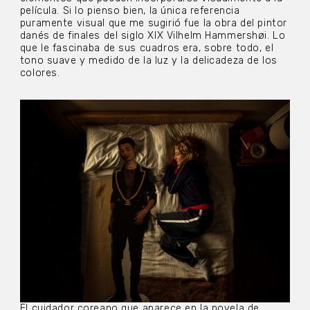
película. Si lo pienso bien, la única referencia
puramente visual que me sugirió fue la obra del pintor
danés de finales del siglo XIX Vilhelm Hammershøi. Lo
que le fascinaba de sus cuadros era, sobre todo, el
tono suave y medido de la luz y la delicadeza de los
colores.
El cuidador coreano que aparece en la novela de