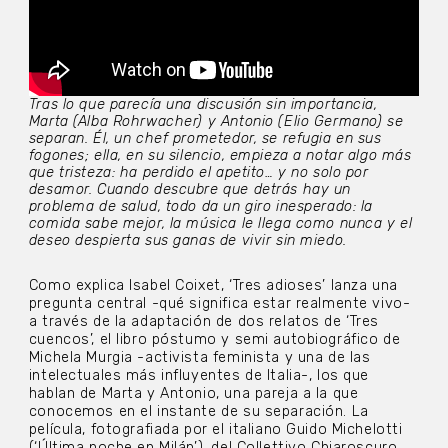
Tras lo que parecía una discusión sin importancia,
Marta (Alba Rohrwacher) y Antonio (Elio Germano) se
separan. Él, un chef prometedor, se refugia en sus
fogones; ella, en su silencio, empieza a notar algo más
que tristeza: ha perdido el apetito… y no solo por
desamor. Cuando descubre que detrás hay un
problema de salud, todo da un giro inesperado: la
comida sabe mejor, la música le llega como nunca y el
deseo despierta sus ganas de vivir sin miedo.
Como explica Isabel Coixet,
‘Tres adioses’ lanza una
pregunta central -qué significa estar realmente vivo-
a través de la adaptación de dos relatos de ‘Tres
cuencos’, el libro póstumo y semi autobiográfico de
Michela Murgia -activista feminista y una de las
intelectuales más influyentes de Italia-, los que
hablan de Marta y Antonio, una pareja a la que
conocemos en el instante de su separación. La
película, fotografiada por el italiano Guido Michelotti
(‘Última noche en Milán’), del Collettivo Chiaroscuro,