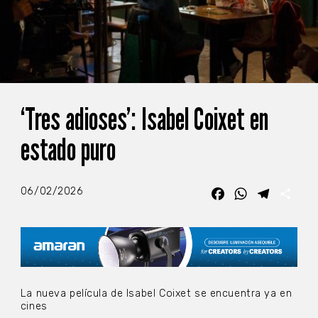
‘Tres adioses’: Isabel Coixet en
estado puro
06/02/2026
Facebook
WhatsApp
Telegra
Com
La nueva película de Isabel Coixet se encuentra ya en
cines