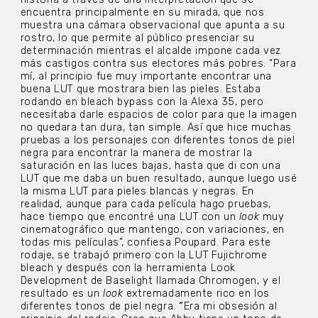
encuentra principalmente
en su mirada, que nos
muestra una cámara observacional que apunta a su
rostro, lo que permite al público presenciar su
determinación mientras el alcalde impone cada vez
más castigos contra sus electores más pobres. “Para
mí, al principio fue muy importante encontrar una
buena LUT que mostrara bien las pieles. Estaba
rodando en bleach bypass con la Alexa 35, pero
necesitaba darle espacios de color para que la imagen
no quedara tan dura, tan simple. Así que hice muchas
pruebas a los personajes con diferentes tonos de piel
negra para encontrar la manera de mostrar la
saturación en las luces bajas, hasta que di con una
LUT que me daba un buen resultado, aunque luego usé
la misma LUT para pieles blancas y negras. En
realidad, aunque para cada película hago pruebas,
hace tiempo que encontré una LUT con un
look
muy
cinematográfico que mantengo, con variaciones, en
todas mis películas”, confiesa Poupard. Para este
rodaje, se trabajó primero con la LUT Fujichrome
bleach y después con la herramienta Look
Development de Baselight llamada Chromogen, y el
resultado es un
look
extremadamente rico en los
diferentes tonos de piel negra.
“
Era mi obsesión al