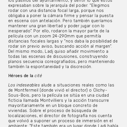
los pasillos del ayuntamiento, y sentir lo que estos
expresaban sobre la jerarquía del poder. “Elegimos
rodar con una distancia focal larga, porque nos
obligaba a poner la cámara firme y pensar la puesta
en escena con antelación. Pero también queríamos
mantener una gran libertad y poder jugar con lo
inesperado”. Por ello, rodaron la mayor parte de la
película con un zoom 24-290mm que permitía
distancias focales largas y “nos daba la posibilidad de
rodar sin previo aviso, buscando acción al margen”.
Del mismo modo, Ladj quiso añadir movimiento a
todas las escenas de discusiones, construyendo
planos secuencia coreografiados, pero manteniendo
también la espontaneidad y la discreción.
Héroes de la
cité
Los indeseables
alude a situaciones reales como las
de Montfermeil (donde vivió el director) o Clichy-
Sous-Bois, pero la película se sitúa en una ciudad
ficticia llamada Montvilliers y la acción transcurre
mayoritariamente en un bloque concreto de
viviendas. Sobre el proceso de búsqueda de
localizaciones, el director de fotografía nos cuenta
que volvió a suponer un proceso de inmersión en el
ambiente: “Este también era un lugar donde Ladj había