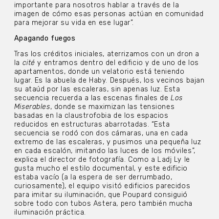
importante para nosotros hablar a través de la
imagen de cómo esas personas actúan en comunidad
para mejorar su vida en ese lugar”.
Apagando fuegos
Tras los créditos iniciales, aterrizamos con un dron a
la
cité
y entramos dentro del edificio y de uno de los
apartamentos, donde un velatorio está teniendo
lugar. Es la abuela de Haby. Después, los vecinos bajan
su ataúd por las escaleras, sin apenas luz. Esta
secuencia recuerda a las escenas finales de
Los
Miserables
, donde se maximizan las tensiones
basadas en la claustrofobia de los espacios
reducidos en estructuras abarrotadas. “Esta
secuencia se rodó con dos cámaras, una en cada
extremo de las escaleras, y pusimos una pequeña luz
en cada escalón, imitando las luces de los móviles”,
explica el director de fotografía. Como a Ladj Ly le
gusta mucho el estilo documental, y este edificio
estaba vacío (a la espera de ser derrumbado,
curiosamente), el equipo visitó edificios parecidos
para imitar su iluminación, que Poupard consiguió
sobre todo con tubos Astera, pero también mucha
iluminación práctica.