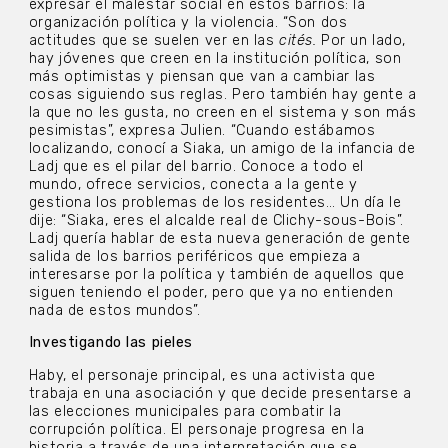
expresar el malestar social en estos barrios: la
organización política y la violencia. “Son dos
actitudes que se suelen ver en las
cités.
Por un lado,
hay jóvenes que creen en la institución política, son
más optimistas y piensan que van a cambiar las
cosas siguiendo sus reglas. Pero también hay gente a
la que no les gusta, no creen en el sistema y son más
pesimistas”, expresa Julien. “Cuando estábamos
localizando, conocí a Siaka, un amigo de la infancia de
Ladj que es el pilar del barrio. Conoce a todo el
mundo, ofrece servicios, conecta a la gente y
gestiona los problemas de los residentes… Un día le
dije: “Siaka, eres el alcalde real de Clichy-sous-Bois”.
Ladj quería hablar de esta nueva generación de gente
salida de los barrios periféricos que empieza a
interesarse por la política y también de aquellos que
siguen teniendo el poder, pero que ya no entienden
nada de estos mundos”.
Investigando las pieles
Haby, el personaje principal, es una activista que
trabaja en una asociación y que decide presentarse a
las elecciones municipales para combatir la
corrupción política. El personaje progresa en la
historia a través de una interpretación que se