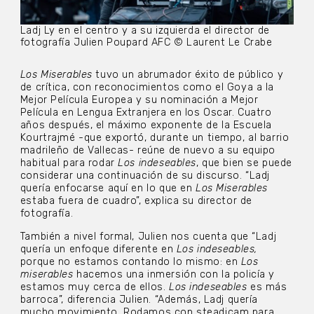
Ladj Ly en el centro y a su izquierda el director de
fotografía Julien Poupard AFC © Laurent Le Crabe
Los Miserables
tuvo un abrumador éxito de público y
de crítica, con reconocimientos como el Goya a la
Mejor Película Europea y su nominación a Mejor
Película en Lengua Extranjera en los Oscar. Cuatro
años después, el máximo exponente de la Escuela
Kourtrajmé -que exportó, durante un tiempo, al barrio
madrileño de Vallecas- reúne de nuevo a su equipo
habitual para rodar
Los indeseables
, que bien se puede
considerar una continuación de su discurso. “Ladj
quería enfocarse aquí en lo que en
Los Miserables
estaba fuera de cuadro”, explica su director de
fotografía.
También a nivel formal, Julien nos cuenta que “Ladj
quería un enfoque diferente en
Los
indeseables,
porque no estamos contando lo mismo: en
Los
miserables
hacemos una inmersión con la policía y
estamos muy cerca de ellos.
Los indeseables
es más
barroca”, diferencia Julien. “Además, Ladj quería
mucho movimiento. Rodamos con steadicam para