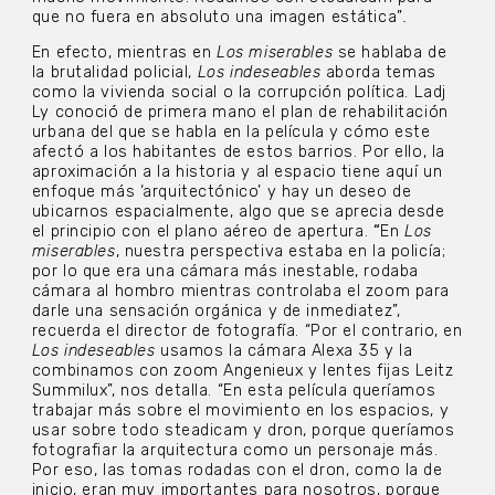
que no fuera en absoluto una imagen estática”
.
En efecto, mientras en
Los miserables
se hablaba de
la brutalidad policial,
Los indeseables
aborda temas
como la vivienda social o la corrupción política. Ladj
Ly conoció de primera mano el plan de rehabilitación
urbana del que se habla en la película y cómo este
afectó a los habitantes de estos barrios. Por ello, la
aproximación a la historia y al espacio tiene aquí un
enfoque más ‘arquitectónico’ y hay un deseo de
ubicarnos espacialmente, algo que se aprecia desde
el principio con el plano aéreo de apertura.
“
En
Los
miserables
, nuestra perspectiva estaba en la policía;
por lo que era una cámara más inestable, rodaba
cámara al hombro mientras controlaba el zoom para
darle una sensación orgánica y de inmediatez”,
recuerda el director de fotografía. “Por el contrario, en
Los indeseables
usamos la cámara Alexa 35 y la
combinamos con zoom Angenieux y lentes fijas Leitz
Summilux”, nos detalla. “En esta película queríamos
trabajar más sobre el movimiento en los espacios, y
usar sobre todo steadicam y dron, porque queríamos
fotografiar la arquitectura como un personaje más.
Por eso, las tomas rodadas con el dron, como la de
inicio, eran muy importantes para nosotros, porque