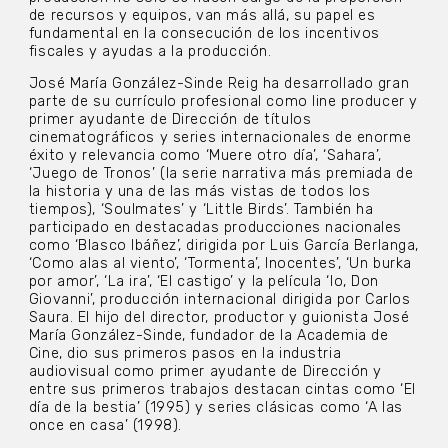
de recursos y equipos, van más allá, su papel es
fundamental en la consecución de los incentivos
fiscales y ayudas a la producción.
José María González-Sinde Reig ha desarrollado gran
parte de su currículo profesional como line producer y
primer ayudante de Dirección de títulos
cinematográficos y series internacionales de enorme
éxito y relevancia como ‘Muere otro día’, ‘Sahara’,
‘Juego de Tronos’ (la serie narrativa más premiada de
la historia y una de las más vistas de todos los
tiempos), ‘Soulmates’ y ‘Little Birds’. También ha
participado en destacadas producciones nacionales
como ‘Blasco Ibáñez’, dirigida por Luis García Berlanga,
‘Como alas al viento’, ‘Tormenta’, Inocentes’, ‘Un burka
por amor’, ‘La ira’, ‘El castigo’ y la película ‘Io, Don
Giovanni’, producción internacional dirigida por Carlos
Saura. El hijo del director, productor y guionista José
María González-Sinde, fundador de la Academia de
Cine, dio sus primeros pasos en la industria
audiovisual como primer ayudante de Dirección y
entre sus primeros trabajos destacan cintas como ‘El
día de la bestia’ (1995) y series clásicas como ‘A las
once en casa’ (1998).