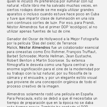
quien le inculcó mi preferencia por iluminar con luz
natural. «Este libro me ha salvado muchas veces, en
ciertos rodajes donde se me exigía utilizar grandes
aparatos o incluso cuando estuve hace poco en Cuba
y tuve que impartir clase de iluminación en una isla
con continuos cortes de luz». Por eso, para Prandi,
Néstor Almendros fue el primer DOP ‘ecológico’, al no
utilizar apenas fuentes de luz de cine.
Ganador del Oscar de Hollywood a la Mejor Fotografía
por la película ‘Días del cielo’, de Terrance
Malick,
Néstor Almendros
fue un colaborador esencial
para cineastas como Éric Rohmer, François Truffaut,
Barbet Schroeder, Monte Hellman, Jean Eustache,
Robert Benton o Martin Scorsese. Su extensa
filmografía le desvela como una figura central y de
enorme significación para el cine de la modernidad por
su trabajo con la luz natural, por su filosofía de la
cámara y el encuadre, y por un elegante estilo visual
que proviene de una concepción orgánica de todo el
proceso creativo de la imagen.
Almendros solamente rodó una película en España.
Para Peracaula, esto se debió a que él necesitaba un
tiempo de preparación que en la época no se daba