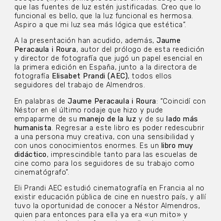
que las fuentes de luz estén justificadas. Creo que lo
funcional es bello, que la luz funcional es hermosa.
Aspiro a que mi luz sea más lógica que estética”.
A la presentación han acudido, además,
Jaume
Peracaula i Roura
, autor del prólogo de esta reedición
y director de fotografía que jugó un papel esencial en
la primera edición en España, junto a la directora de
fotografía
Elisabet Prandi
(AEC)
, todos ellos
seguidores del trabajo de Almendros.
En palabras de
Jaume Peracaula i Roura
: “Coincidí con
Néstor en el último rodaje que hizo y pude
empaparme de su
manejo de la luz
y de su
lado más
humanista
. Regresar a este libro es poder redescubrir
a una persona muy creativa, con una sensibilidad y
con unos conocimientos enormes. Es un
libro muy
didáctico
, imprescindible tanto para las escuelas de
cine como para los seguidores de su trabajo como
cinematógrafo”.
Eli Prandi AEC estudió cinematografía en Francia al no
existir educación pública de cine en nuestro país, y allí
tuvo la oportunidad de conocer a Néstor Almendros,
quien para entonces para ella ya era «un mito» y