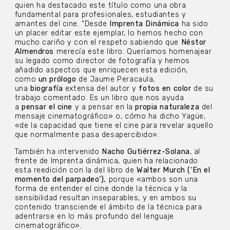
quien ha destacado este título como una obra
fundamental para profesionales, estudiantes y
amantes del cine. “Desde
Imprenta Dinámica
ha sido
un placer editar este ejemplar, lo hemos hecho con
mucho cariño y con el respeto sabiendo que
Néstor
Almendros
merecía este libro. Queríamos homenajear
su legado como director de fotografía y hemos
añadido aspectos que enriquecen esta edición,
como
un prólogo
de Jaume Peracaula,
una
biografía
extensa del autor y
fotos en color
de su
trabajo comentado. Es un libro que nos ayuda
a
pensar el cine
y a pensar en la
propia naturaleza
del
mensaje cinematográfico» o, cómo ha dicho Yagüe,
«de la capacidad que tiene el cine para revelar aquello
que normalmente pasa desapercibido».
También ha intervenido
Nacho Gutiérrez-Solana
, al
frente de Imprenta dinámica, quien ha relacionado
esta reedición con la del libro de
Walter Murch (‘En el
momento del parpadeo’),
porque «ambos son una
forma de entender el cine donde la técnica y la
sensibilidad resultan inseparables, y en ambos su
contenido transciende el ámbito de la técnica para
adentrarse en lo más profundo del lenguaje
cinematográfico».