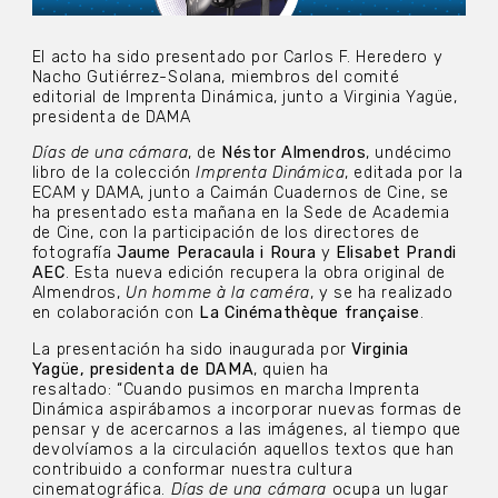
El acto ha sido presentado por Carlos F. Heredero y
Nacho Gutiérrez-Solana, miembros del comité
editorial de Imprenta Dinámica, junto a Virginia Yagüe,
presidenta de DAMA
Días de una cámara
, de
Néstor Almendros
, undécimo
libro de la colección
Imprenta Dinámica
, editada por la
ECAM y DAMA, junto a Caimán Cuadernos de Cine, se
ha presentado esta mañana en la Sede de Academia
de Cine, con la participación de los directores de
fotografía
Jaume Peracaula i Roura
y
Elisabet Prandi
AEC
. Esta nueva edición recupera la obra original de
Almendros,
Un homme à la caméra
, y se ha realizado
en colaboración con
La Cinémathèque française
.
La presentación ha sido inaugurada por
Virginia
Yagüe, presidenta de DAMA
, quien ha
resaltado: “Cuando pusimos en marcha Imprenta
Dinámica aspirábamos a incorporar nuevas formas de
pensar y de acercarnos a las imágenes, al tiempo que
devolvíamos a la circulación aquellos textos que han
contribuido a conformar nuestra cultura
cinematográfica.
Días de una cámara
ocupa un lugar