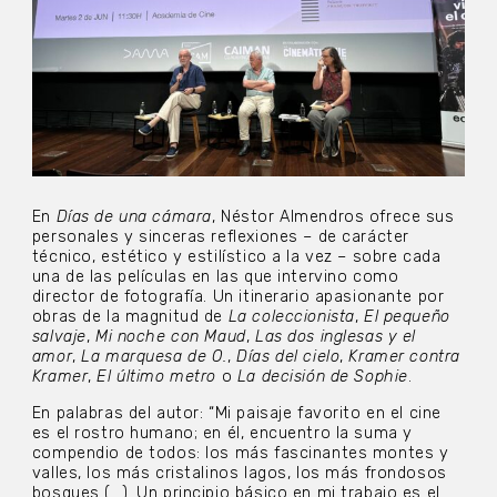
En
Días de una cámara
, Néstor Almendros ofrece sus
personales y sinceras reflexiones – de carácter
técnico, estético y estilístico a la vez – sobre cada
una de las películas en las que intervino como
director de fotografía. Un itinerario apasionante por
obras de la magnitud de
La coleccionista
,
El pequeño
salvaje
,
Mi noche con Maud
,
Las dos inglesas y el
amor
,
La marquesa de O.
,
Días del cielo
,
Kramer contra
Kramer
,
El último metro
o
La decisión de Sophie
.
En palabras del autor: “Mi paisaje favorito en el cine
es el rostro humano; en él, encuentro la suma y
compendio de todos: los más fascinantes montes y
valles, los más cristalinos lagos, los más frondosos
bosques (…). Un principio básico en mi trabajo es el