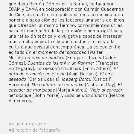
que daba Ramón Gómez de la Serna), editada por
ECAM y DAMA en colaboración con Caimán Cuadernos
de Cine, es una línea de publicaciones concebida para
poner a disposición de los lectores una serie de libros
que ofrezcan, al mismo tiempo, conocimientos útiles
para el desempeño de la profesión cinematográfica y
una reflexión teórica y divulgativa capaz de interesar
a un amplio espectro de aficionados al cine y a la
cultura audiovisual contemporánea. La colección ha
editado
En el momento del parpadeo
(Walter
Murch),
La caja de madera
(Enrique Urbizu y Carlos
Gómez),
Cuentos de los mil y un Rohmer
(Françoise
Etchegaray),
La reescritura infinita
(Enric Albero),
El
acto de creación en el cine
(Alain Bergala),
El cine
deseado
(Carlos Losilla),
Iceberg Borau
(Carlos F.
Heredero),
Me quitaron de en medio
(Nicholas Ray),
El
cazador de mariposas
(Marta Andreu),
Viaje al corazón
del bosque
(John Yorke) y
Días de una cámara
(Néstor
Almendros).
#cinematography
#dirección de fotografía