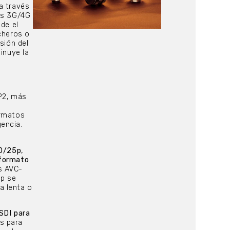
a través
des 3G/4G
de el
cheros o
sión del
inuye la
P2, más
ormatos
encia.
0/25p,
formato
s AVC-
p se
a lenta o
SDI para
s para