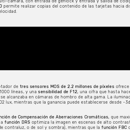
lti-cámara, con entrada de genlock y entrada y salida de códi
.0
permite realizar copias del contenido de las tarjetas hacia d
elocidad.
ptador de
tres sensores MOS de 2.2 millones de píxeles
ofrece
 1000 líneas, y una
sensibilidad de F12,
una cifra que hasta hac
 se alcanzaba en cámaras de hombro de alta gama. La ilumina
02 lux, mientras que la ganancia puede establecerse desde -3
nción de Compensación de Aberraciones Cromáticas,
que maxi
La
función DRS
optimiza la imagen en escenas de alto contrast
de contraluz, o de sol y sombra), mientras que la
función FBC
d