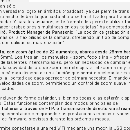
rmite
tan sólo
n verdadero logro en ámbitos broadcast, ya que permite trans
o ancho de banda que hasta ahora se ha utilizado para transp
ándar. Y para los usuarios, este formato les permite utilizar ta
 hacer grabaciones simultáneas en dos tarjetas”, ha comentad
ró, Product Manager de Panasonic
. “La opción de grabación a
s de la flexibilidad de la cámara, ofreciendo un tipo de comp
 con calidad de masterización”.
ta, con zoom óptico de 22 aumentos, abarca desde 28mm ha
5mm). Los tres anillos manuales – zoom, foco e iris – ofrecen
 de las lentes intercambiables, pero sin necesidad de cambiar e
o y la suavidad del aro de zoom permite ajustar el zoom a muy b
o, la cámara dispone de una función que permite acelerar la res
o la libertad que cada operador de cámara necesita. El mando
 velocidades de zoom, permitiendo un control de zoom suave i
picados.
incluyen de forma estándar, si bien no todas ellas estarán disp
. Estas funciones contemplan dos modos principales de
 ficheros a través de FTP, o transmisión de directo vía strea
 implementando o mejorando sus prestaciones mediante varias
s de firmware, previstas durante los próximos meses.
ermite conectarse a una red WiFi mediante una mochila USB op