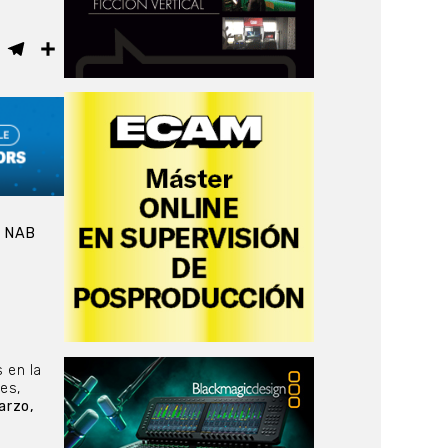
ebook
WhatsApp
Telegram
Compartir
n NAB
 en la
es,
arzo,