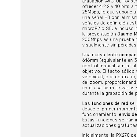
grabación AVC-ULTRA pe
ofrecer 4:2:2 y 10 bits a 
25Mbps, lo que supone u
una señal HD con el mism
señales de definición est
microP2 o SD, e incluso
la presentación
Jaume Mi
200Mbps es una prueba má
visualmente sin pérdidas,
Una nueva
lente compac
616mm
(equivalente en 3
control manual similar al
objetivo. El tacto sólid
velocidad, o al contrari
del zoom, proporcionand
en el asa permite varias
durante la grabación de 
Las
funciones de red
se 
desde el primer momento
funcionamiento:
envío de
Estas funciones se irán
actualizaciones gratuita
Inicialmente, la PX270 p