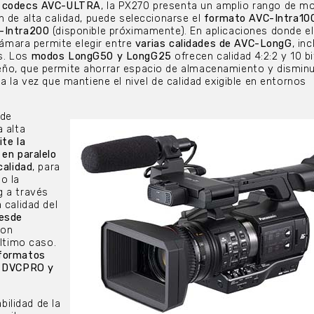
 codecs AVC-ULTRA
, la PX270 presenta un amplio rango de m
n de alta calidad, puede seleccionarse el
formato AVC-Intra10
C-Intra200
(disponible próximamente). En aplicaciones donde e
 cámara permite elegir entre
varias calidades de AVC-LongG
, in
s. Los
modos LongG50 y LongG25
ofrecen calidad 4:2:2 y 10 b
ño, que permite ahorrar espacio de almacenamiento y disminui
a la vez que mantiene el nivel de calidad exigible en entornos
 de
a alta
te la
 en paralelo
calidad
, para
 o la
g a través
 calidad del
esde
con
último caso.
 formatos
 DVCPRO y
abilidad de la