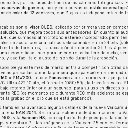
ducidos por las luces de flash de las cámaras fotográficas. E
ntas curvas de gamma
, incluyendo curvas de
estilo cinematogr
tor de color de 12 vectores,
con 3 ajustes independientes de t
acables son el
visor OLED,
aplicado por primera vez en camcor
esolución
, que mejora todos sus antecesores. En cuanto al aud
XLR,
que sumadas al micrófono estéreo incorporado, permiten 
ales de audio, con una calidad seleccionable entre 24 bits (sól
 el resto de formatos). La ubicación del conector XLR está pen
una incomodidad. Incorpora un control delantero de audio, simi
, y que facilita el ajuste del sonido durante la grabación.
isponible ya este mes de marzo, entra a competir con otras c
vidad parecidas, como la primera que apareció en el mercado,
W160 o PMW200.
Lo que
Panasonic
aporta como ventajas para
C-Ultra 422 10bits, el formato 1080/50p, la transferencia a F
ajo retardo (inferior a un segundo) para su uso en directo o l
durante REC (de momento solo durante REC, más adelante se es
te la grabación el clip que se está grabando).
 también ha avanzado algunos detalles de la nueva
Varicam 
la feria
NAB 2014.
Se tratará realmente de dos modelos, la V
 MOS, y la
Varicam HS
, con captación highspeed para la opció
ops y montura PL, las imágenes de la Varicam 35 con los form