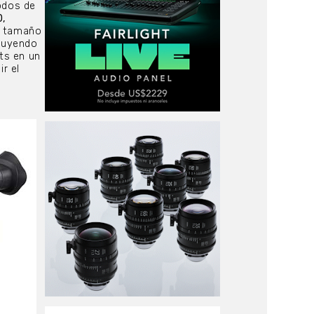
odos de
0,
l tamaño
cluyendo
its en un
r el