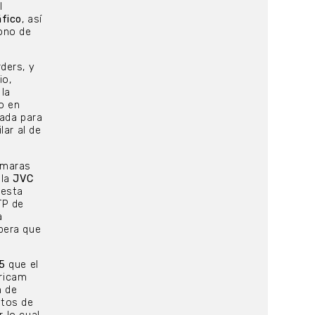
l
áfico
, así
ono de
ders, y
io,
la
o en
sada para
lar al de
ámaras
 la
JVC
 esta
TP de
a
pera que
35
que el
aricam
n de
atos de