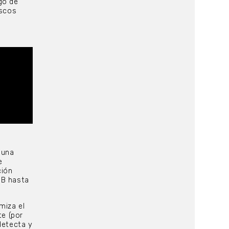
go de
iscos
 una
e
ción
dB hasta
miza el
e (por
etecta y