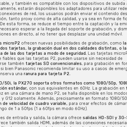
able, y también es compatible con los dispositivos de subida 
amente, estarán disponibles los adaptadores para utilizar re
 conexiones de red, los usuarios podrán enviar el contenido des
ión, tanto proxy como de alta calidad, y ya sea en forma de fi
 De esta forma, se reduce el tiempo entre la captación y la emi
necesario esperar a la llegada del soporte de grabación, y dism
iones en directo, al no tener que desplazar una unidad móvil.
as microP2
ofrecen nuevas posibilidades de grabación, como
la
os tarjetas, la grabación dual en dos calidades distintas, o la
a de las dos tarjetas a modo de seguridad.
Las tarjetas micro
 fiables que las tarjetas P2, pueden usarse sin necesidad de
zarse también
tarjetas SD convencionales
, para grabación en f
si bien Panasonic recomienda limitar su uso a casos de emerg
onserva una
ranura para tarjeta P2.
0/50i, la PX270 soporta otros formatos como 1080/50p, 108
ción estándar,
con sus equivalentes en 60Hz. La grabación en
vez en una cámara de mano P2, se halla disponible en los modo
5 y G12 solamente. Además, precisamente en formato 1080/50
n de velocidad de cuadro variable,
para crear efectos de cámar
ngo de 1 a 50fps (1 a 60fps en modo 60Hz).
es de entrada y salida, la cámara ofrece
salidas HD-SDI y 3G-
frece también salida HDMI, además de las conexiones necesaria