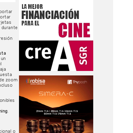
portar
ortar
rjetas
o durante
resión
sta
 un
l
aja
puesta
 de zoom
ncluso
onibles
ming
.
cional o