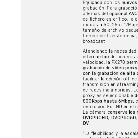
Equipada con los
nuevos
grabación. Para grabació
además del
opcional AV
de fichero es crítico, la
modos a 50, 25 o 12Mbp
tamaño de archivo peque
tiempo de transferencia, 
broadcast.
Atendiendo la necesidad
intercambio de ficheros 
velocidad, la PX270
permi
grabación de vídeo proxy
con la grabación de alta 
facilitar la edición offline
transmisión en streamin
de redes inalámbricas. La
proxy es seleccionable
d
800Kbps hasta 6Mbps
, 
resolución Full HD en el 
La cámara c
onserva los
DVCPROHD, DVCPRO50,
DV.
“La flexibilidad y la escal