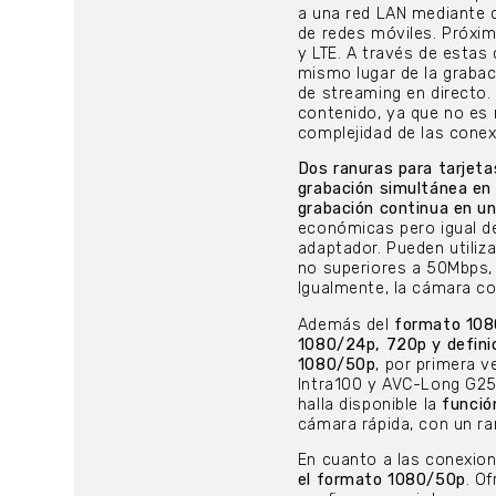
a una red LAN mediante c
de redes móviles. Próxim
y LTE. A través de estas
mismo lugar de la grabac
de streaming en directo.
contenido, ya que no es 
complejidad de las conex
Dos ranuras para tarjet
grabación simultánea en d
grabación continua en un
económicas pero igual de
adaptador. Pueden utili
no superiores a 50Mbps, 
Igualmente, la cámara c
Además del
formato 108
1080/24p, 720p y defini
1080/50p
, por primera 
Intra100 y AVC-Long G2
halla disponible la
funció
cámara rápida, con un ra
En cuanto a las conexion
el formato 1080/50p
. O