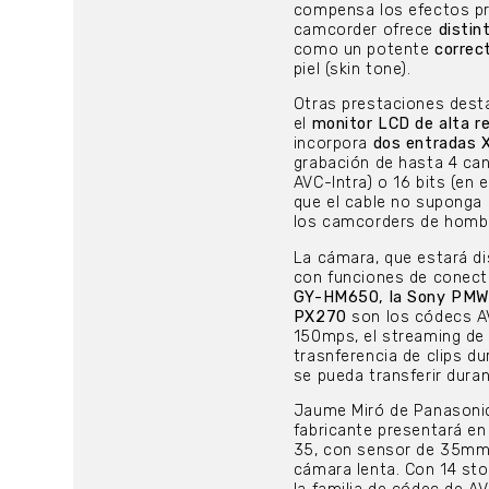
compensa los efectos pro
camcorder ofrece
disti
como un potente
correc
piel (skin tone).
Otras prestaciones dest
el
monitor LCD de alta r
incorpora
dos entradas 
grabación de hasta 4 can
AVC-Intra) o 16 bits (en
que el cable no suponga 
los camcorders de hombro
La cámara, que estará d
con funciones de conecti
GY-HM650, la Sony PM
PX270
son los códecs AV
150mps, el streaming de b
trasnferencia de clips 
se pueda transferir duran
Jaume Miró de Panasonic
fabricante presentará en 
35, con sensor de 35mm
cámara lenta. Con 14 st