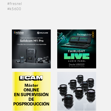
#fresnel
#k5600