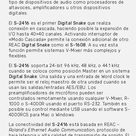
tipo de dispositivos de audio como procesadores de
altavoces, amplificadores u otros dispositivos
digitales.
El
S-2416
es el primer
Digital Snake
que realiza
conexión en cascada, haciendo posible la expansión de
I/O hasta 40×40 canales. Activando interruptor de
«Modo Cascada» permite la conexión adicional de otro
REAC
Digital Snake
como el
S-1608
. A su vez esta
función permite sistemas V-Mixer más complejos y
flexibles.
El
S-2416
soporta 24-bit 96 kHz, 48 kHz, o 44.1 kHz
cuando se coloca como posición Master en un sistema
Digital Snake
. Una salida y una entrada de Word clock le
permite ser el reloj maestro de otra unidad cuando se
usan las salidas/entradas AES/EBU. Los
preamplificadores de micrófono pueden ser
controlados remotamente usando cualquier V-Mixer, R-
1000 o S-4000R usando el puerto RS-232. También es
posible su control mediante USB usando el software S-
4000RCS para Mac o Windows.
La conectividad del
S-2416
está basada en REAC –
Roland’s Ethernet Audio Communication
, protocolo de
baja latencia y alta calidad de transmisión de sonido. El