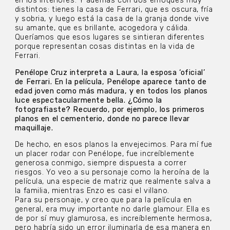
en los interiores. Y además con dos enfoques muy
distintos: tienes la casa de Ferrari, que es oscura, fría
y sobria, y luego está la casa de la granja donde vive
su amante, que es brillante, acogedora y cálida.
Queríamos que esos lugares se sintieran diferentes
porque representan cosas distintas en la vida de
Ferrari.
Penélope Cruz interpreta a Laura, la esposa ‘oficial’
de Ferrari. En la película, Penélope aparece tanto de
edad joven como más madura, y en todos los planos
luce espectacularmente bella. ¿Cómo la
fotografiaste? Recuerdo, por ejemplo, los primeros
planos en el cementerio, donde no parece llevar
maquillaje.
De hecho, en esos planos la envejecimos. Para mí fue
un placer rodar con Penélope, fue increíblemente
generosa conmigo, siempre dispuesta a correr
riesgos. Yo veo a su personaje como la heroína de la
película, una especie de matriz que realmente salva a
la familia, mientras Enzo es casi el villano.
Para su personaje, y creo que para la película en
general, era muy importante no darle glamour. Ella es
de por sí muy glamurosa, es increíblemente hermosa,
pero habría sido un error iluminarla de esa manera en