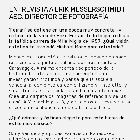
ENTREVISTA A ERIK MESSERSCHMIDT
ASC, DIRECTOR DE FOTOGRAFÍA
‘Ferrari’ se detiene en una época muy concreta –y
crítica- de la vida de Enzo Ferrari, todo lo que rodea a
la fatídica carrera de Mille Miglia de 1957. ¿Qué visión
estética te trasladó Michael Mann para retratarla?
Michael me comentó que estaba interesado en hacer
referencia a la pintura italiana, concretamente a
Caravaggio. A mí me encanta ese período de la
historia del arte, así que me sumergí en una
investigación profunda y pensé que la escuela
veneciana, con pintores como Tiziano y Tintoretto, y
sus retratos en particular, eran buenas referencias.
Creé una carpeta de imágenes de referencia y se las
envié. A Michael le gustó, y decidimos que esa sería la
dirección inicial que íbamos darle a la película.
¿Qué cámara y ópticas elegiste para este biopic de
estilo muy clásico?
Sony Venice 2 y ópticas Panavision Panaspeed,
además de una variedad de lentes con zoom, como