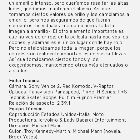
un amarillo intenso, pero queríamos resaltar las altas
luces, queríamos mantener el blanco. Así que
tomamos ciertos valores de brillo y los cambiamos a
amarillo, pero nos aseguramos de que fueran
elementos individuales -no cambiamos toda la
imagen a amarillo-. El otro elemento importante es
que no ves color rojo en la película hasta que ves los
coches, y además es el único lugar donde hay rojo.
Pero no etalonábamos toda la imagen, porque los
colores son realmente importantes en sus sutilezas.
Así que tomábamos ciertos tonos y los
exagerábamos, manteniendo otros más atenuados o
aislados.
Ficha técnica
Cámara: Sony Venice 2, Red Komodo, V-Raptor
Ópticas: Panavision Panaspeed, Primo, H Series; P+S
Technik Skater Scope; Fujifilm Fujinon Premier
Relación de aspecto: 2.39:1
Equipo Técnico
Coproducción Estados Unidos-Italia: Moto
Productions, Iervolino & Lady Bacardi Entertainment
Dirección: Michael Mann
Guion: Troy Kennedy-Martin, Michael Mann (novela:
Brock Yates)