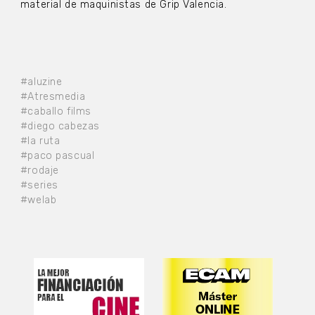
material de maquinistas de Grip Valencia.
#aluzine
#Atresmedia
#caballo films
#diego cabezas
#la ruta
#paco pascual
#rodaje
#series
#welab