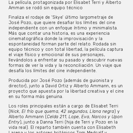
La película, protagonizada por Elisabet Terri y Alberto
Amman se rodó sin equipo técnico
Finaliza el rodaje de ‘Skye’ último largometraje de
José Pozo, que quiere desafiar los límites del cine
independiente con un enfoque íntimo y minimalista.
Más que contar una historia, es una experiencia
cinematográfica donde la improvisación y la
espontaneidad forman parte del relato. Rodada sin
equipo técnico y con total libertad, la película captura
el viaje físico y emocional de sus personajes,
llevándolos a enfrentar su pasado y descubrir nuevas
formas de ver la vida y la reconciliación. Un viaje que
desafía los límites del cine independiente.
Producida por José Pozo (además de guionista y
director), junto a David Ortiz y Alberto Ammann, es un
proyecto que apuesta por la libertad creativa y el cine
en su forma más genuina.
Los roles principales están a cargo de Elisabet Terri
(
Nick, El frío que quema, 42 segundos, Llana negra
) y
Alberto Ammann (
Celda 211, Lope, Eva, Narcos y Upon
Entry
), junto a Danna Terri (hija de Terri y Pozo en la
vida real). El reparto también cuenta con Elisabeth
Larena y los actores británicos Tom Medcalf y