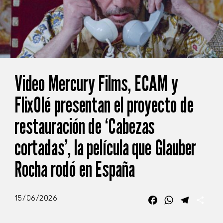
Video Mercury Films, ECAM y
FlixOlé presentan el proyecto de
restauración de ‘Cabezas
cortadas’, la película que Glauber
Rocha rodó en España
15/06/2026
Facebook
WhatsApp
Telegra
Com