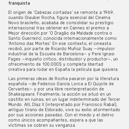
franquista
El origen de ‘Cabezas cortadas’ se remonta a 1969,
cuando Glauber Rocha, figura esencial del Cinema
Novo brasileño, acababa de consolidar su prestigio
internacional tras obtener en Cannes el premio a
Mejor dirección por ‘O Dragão da Maldade contra o
Santo Guerreiro’, conocida internacionalmente como
‘Antonio das Mortes’. En ese contexto, el cineasta
recibió, por parte de Ricardo Muñoz Suay —impulsor
industrial de la Escuela de Barcelona— y Pere Ignasi
Fages —inquieto crítico, distribuidor y productor—, un
ofrecimiento de 100.000$ y completa libertad
creativa para rodar en España la película que quisiera.
Las primeras ideas de Rocha pasaron por la literatura
española —de Federico García Lorca a El Quijote de
Cervantes— y por una libre reinterpretación de
Shakespeare. Finalmente, la acción se situó en un
castillo en ruinas, en un lugar indeterminado del Tercer
Mundo. Allí, Díaz II (interpretado por Francisco Rabal),
antiguo tirano de Eldorado, vive su exilio atormentado
por sus acciones pasadas. Con el miedo y el delirio
como únicos acompañantes, espera a que las
víctimas se cobren su venganza.