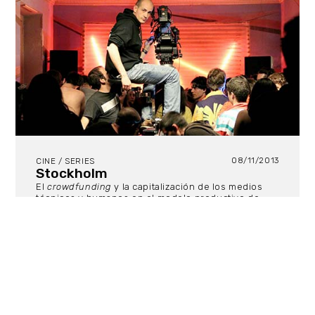
08/11/2013
CINE / SERIES
Stockholm
El
crowdfunding
y la capitalización de los medios
técnicos y humanos en el modelo productivo de
Stockholm
, han servido a un puñado de entusiastas
cineastas afincados en Madrid para completar la
película generacional que todos los jóvenes
solteros (de entre veinte y treinta y tantos años)
desearían ver: cine de guerrilla (rodado en
espaciados fines de semana), deliberadamente
estético y con dos rostros televisivos (Aura Garrido
y Javier Pereira) para desentrañar todos los matices
y las trampas del romanticismo exprés. La película
de Rodrigo Sorogoyen, fotografiada por nuestro