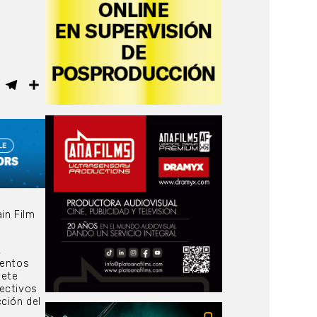
ebook
WhatsApp
Telegram
Compartir
in Film
,
ventos
iete
lectivos
ción del