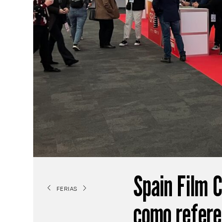
Spain Film 
FERIAS
como refere