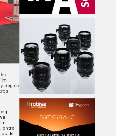
ilm
Film
 y Región
tros
s
king
eva
ón
, entre
más de