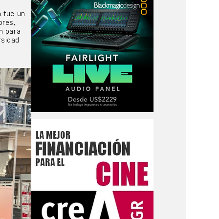
n
fue un
ores,
n para
rsidad