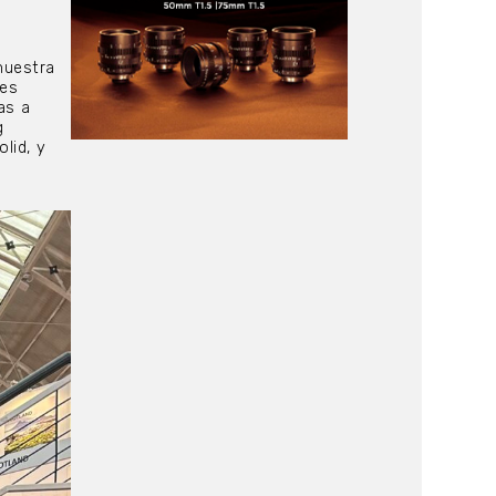
muestra
tes
as a
g
lid, y