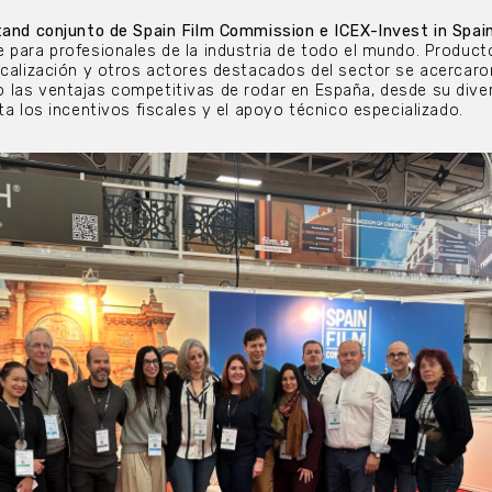
tand conjunto de Spain Film Commission e ICEX-Invest in Spai
 para profesionales de la industria de todo el mundo. Product
ocalización y otros actores destacados del sector se acercaro
 las ventajas competitivas de rodar en España, desde su dive
ta los incentivos fiscales y el apoyo técnico especializado.