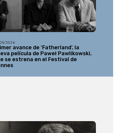
/05/2026
26/05/2026
imer avance de ‘Fatherland’, la
Netflix re
eva película de Paweł Pawlikowski,
desconocida
e se estrena en el Festival de
Gabe Ibáñ
annes