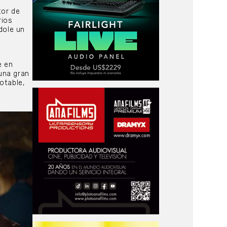
tor de
rios
dole un
e en
una gran
otable,