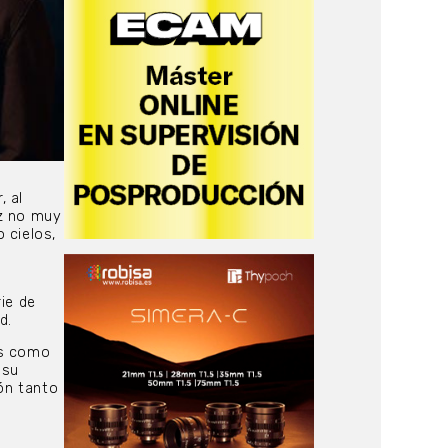
, al
uz no muy
 cielos,
ie de
d.
as como
 su
ión tanto