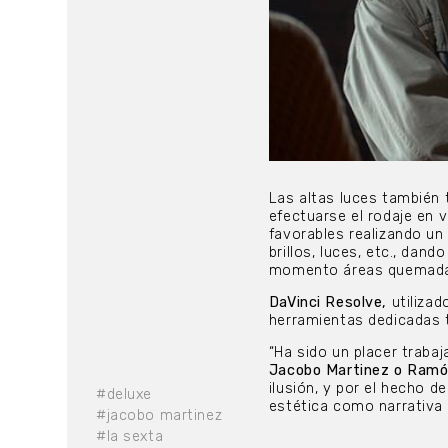
Las altas luces también 
efectuarse el rodaje en 
favorables realizando un
brillos, luces, etc., dan
momento áreas quemadas
DaVinci Resolve,
utilizad
herramientas dedicadas 
“Ha sido un placer traba
Jacobo Martinez o Ram
ilusión, y por el hecho d
#deluxe
estética como narrativa 
#jacobo martinez
#la sexta