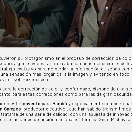
tuvieron su protagonismo en el proceso de corrección de color
verano, algunas veces se trabajaba con unas condiciones de l
 trabajo exclusivo para no perder la información de zonas como
do una sensación más ‘orgánica’ a la imagen y evitando en todo
 por sobreexposición.
o para la corrección de color y conformado, dispone de una ser
tanto para estas correcciones como para las de gran oscurida
jar en este
proyecto para Bambú
y especialmente con person
ón Campos
(productor ejecutivo), que han sabido transmitirnos
e tratarse de una serie de calidad, con una apuesta de innovac
entre las series de ficción nacionales” termina Ximo Michavila.