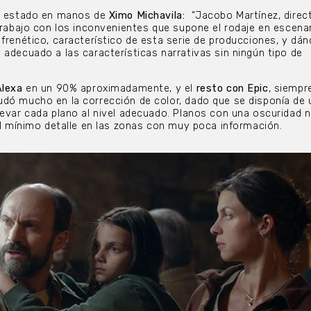
 estado en manos de
Ximo Michavila:
“Jacobo Martínez, direc
 trabajo con los inconvenientes que supone el rodaje en escena
 frenético, característico de esta serie de producciones, y dán
 adecuado a las características narrativas sin ningún tipo de
Alexa
en un 90% aproximadamente, y el
resto con Epic
, siempr
udó mucho en la corrección de color, dado que se disponía de 
levar cada plano al nivel adecuado. Planos con una oscuridad n
 el mínimo detalle en las zonas con muy poca información.