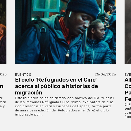
2025
25/06/2026
EVENTOS
EV
El ciclo ‘Refugiados en el Cine’
Al
ón
acerca al público a historias de
Co
migración
Pa
Fe
er
Este iniciativa se ha celebrado con motivo del Día Mundial
imen
de las Personas Refugiadas Cine Yelmo, exhibidora de cine,
El 
a y
con presencia en varias ciudades de España, forma parte
sep
de una nueva edición de ‘Refugiados en el Cine’, el ciclo
con
impulsado por...
fic