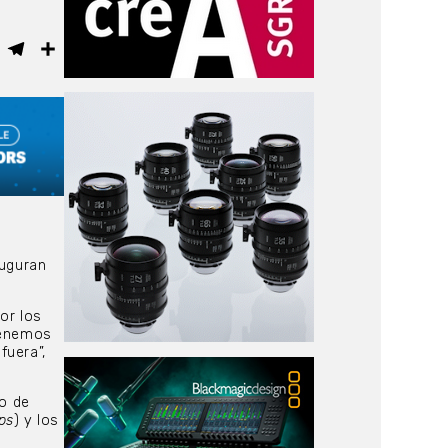
ebook
WhatsApp
Telegram
Compartir
auguran
or los
 tenemos
fuera”,
go de
ps
) y los