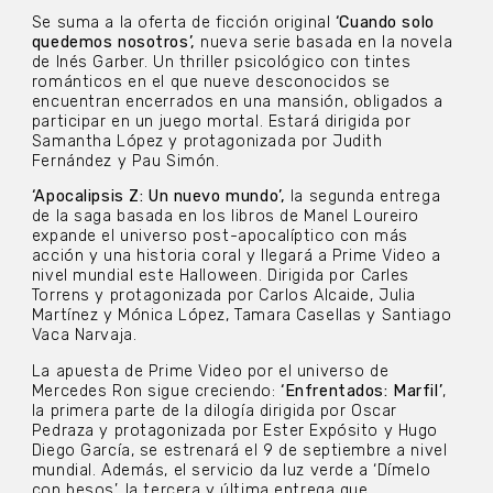
Se suma a la oferta de ficción original
‘Cuando solo
quedemos nosotros’,
nueva serie basada en la novela
de Inés Garber. Un thriller psicológico con tintes
románticos en el que nueve desconocidos se
encuentran encerrados en una mansión, obligados a
participar en un juego mortal. Estará dirigida por
Samantha López y protagonizada por Judith
Fernández y Pau Simón.
‘Apocalipsis Z: Un nuevo mundo’,
la segunda entrega
de la saga basada en los libros de Manel Loureiro
expande el universo post-apocalíptico con más
acción y una historia coral y llegará a Prime Video a
nivel mundial este Halloween. Dirigida por Carles
Torrens y protagonizada por Carlos Alcaide, Julia
Martínez y Mónica López, Tamara Casellas y Santiago
Vaca Narvaja.
La apuesta de Prime Video por el universo de
Mercedes Ron sigue creciendo:
‘Enfrentados: Marfil’
,
la primera parte de la dilogía dirigida por Oscar
Pedraza y protagonizada por Ester Expósito y Hugo
Diego García, se estrenará el 9 de septiembre a nivel
mundial. Además, el servicio da luz verde a ‘Dímelo
con besos’, la tercera y última entrega que