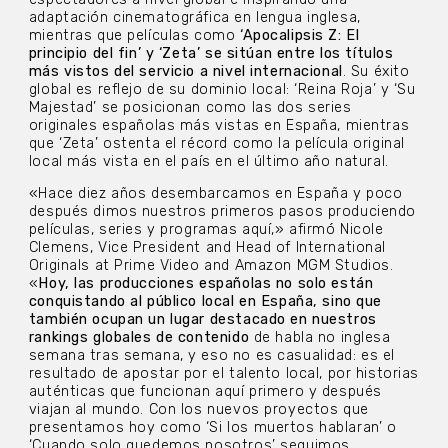
adaptación cinematográfica en lengua inglesa,
mientras que películas como
‘Apocalipsis Z: El
principio del fin’ y ‘Zeta’ se sitúan entre los títulos
más vistos del servicio a nivel internacional
. Su éxito
global es reflejo de su dominio local: ‘Reina Roja’ y ‘Su
Majestad’ se posicionan como las dos series
originales españolas más vistas en España, mientras
que ‘Zeta’ ostenta el récord como la película original
local más vista en el país en el último año natural.
«Hace diez años desembarcamos en España y poco
después dimos nuestros primeros pasos produciendo
películas, series y programas aquí,» afirmó Nicole
Clemens, Vice President and Head of International
Originals at Prime Video and Amazon MGM Studios.
«
Hoy, las producciones españolas no solo están
conquistando al público local en España, sino que
también ocupan un lugar destacado en nuestros
rankings globales de contenido
de habla no inglesa
semana tras semana, y eso no es casualidad: es el
resultado de apostar por el talento local, por historias
auténticas que funcionan aquí primero y después
viajan al mundo. Con los nuevos proyectos que
presentamos hoy como ‘Si los muertos hablaran’ o
‘Cuando solo quedemos nosotros’ seguimos