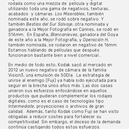
rodada como una mezcla de película y digital
utilizando toda una gama de negativos, texturas,
acabados y cámaras.
Los Miserables
, también
nominada este año, se rodó sobre negativo. Y
también
Bestias del Sur Salvaje
, otra nominada y
ganadora a la Mejor Fotografía en Cannes, se rodó en
S16mm. En España,
Blancanieves
, ganadora del Goya
de este año a la Mejor Fotografía, y
Operación H
,
también nominada, se rodaron en negativo de 16mm.
Estamos hablando de películas que después
funcionaron bastante bien a nivel comercial…
En medio de todo esto, Kodak sacó al mercado en
2012 un nuevo negativo de cámara de la familia
Vision3, una emulsión de 50Día. La estrategia de
unirse al enemigo (Fuji) ya había sido ejecutada para
seguir en la brecha unos años más. Las dos casas
unieron sus esfuerzos enfocándose en aquellos
productos que pudieran complementar los rodajes
digitales, como es el caso de tecnologías tipo
Intermediate
, proyecciones o archivos de gran
calidad. Además, tanto Kodak como Fuji se han visto
obligadas a reducir costes para fortalecer su
competitividad. Sin embargo, el deceso de la demanda
continúa castigando todos estos esfuerzos.