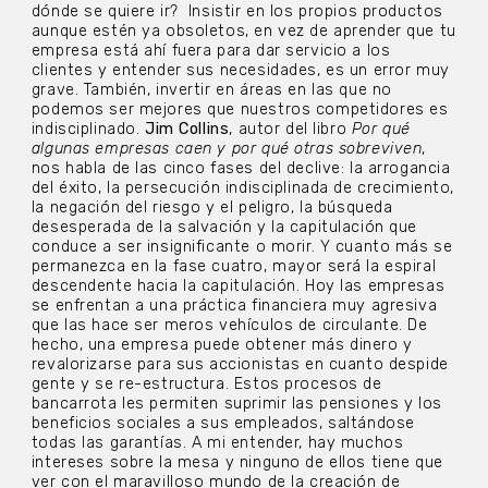
dónde se quiere ir? Insistir en los propios productos
aunque estén ya obsoletos, en vez de aprender que tu
empresa está ahí fuera para dar servicio a los
clientes y entender sus necesidades, es un error muy
grave. También, invertir en áreas en las que no
podemos ser mejores que nuestros competidores es
indisciplinado.
Jim Collins
, autor del libro
Por qué
algunas empresas caen y por qué otras sobreviven
,
nos habla de las cinco fases del declive: la arrogancia
del éxito, la persecución indisciplinada de crecimiento,
la negación del riesgo y el peligro, la búsqueda
desesperada de la salvación y la capitulación que
conduce a ser insignificante o morir. Y cuanto más se
permanezca en la fase cuatro, mayor será la espiral
descendente hacia la capitulación. Hoy las empresas
se enfrentan a una práctica financiera muy agresiva
que las hace ser meros vehículos de circulante. De
hecho, una empresa puede obtener más dinero y
revalorizarse para sus accionistas en cuanto despide
gente y se re-estructura. Estos procesos de
bancarrota les permiten suprimir las pensiones y los
beneficios sociales a sus empleados, saltándose
todas las garantías. A mi entender, hay muchos
intereses sobre la mesa y ninguno de ellos tiene que
ver con el maravilloso mundo de la creación de