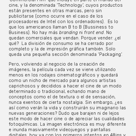
cine, y la denominada ‘Technology’, cuyos productos
están presentes en otras marcas, pero sin
publicitarse (como ocurre en el caso de los
procesadores de Intel con los ordenadores). Es lo
que los americanos llaman B to B (Bussiness to
Business). No hay más
branding
ni
front end
. No
quedan comerciales que vendan. Porque vender: ¿el
qué? La división de consumo se ha cerrado por
completo y la de impresión gráfica también. Solo
queda una pequeña sección denominada ‘Packaging’.
Pero, volviendo al negocio de la creación de
imágenes, la película cada vez se viene utilizando
menos en los rodajes cinematográficos y quedará
como un nicho de mercado para algunos artistas
caprichosos y decididos a hacer el cine de un modo
determinado o tradicional, echando mano de
conceptos como el de textura o el de sensación,
nunca exentos de cierta nostalgia. Sin embargo, ¿es
así como verán la vida y construirán su imaginario las
nuevas generaciones? Dudo que barajen ni de lejos
este modo de hacer cine o de apreciar las cualidades
fotoquímicas. La imagen electrónica es muy diferente
e inunda masivamente videojuegos y pantallas
digitales, hoy ya con los primeros intentos en 48ips y