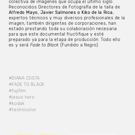
colectiva de imágenes que ocupa el último siglo.
Reconocidos Directores de Fotografía de la talla de
Alfredo Mayo, Javier Salmones o Kiko de la Rica
,
expertos técnicos y muy diversos profesionales de la
imagen, también dirigentes de corporaciones, han
estado prestando toda su colaboración necesaria
para que este documental fructifique y esté
preparado ya para la etapa de producción. Todo ello
es y será
Fade to Black
(Fundido a Negro).
#DIANA COSTA
#FADE TO BLACK
#fujifilm
#jesus haro
#kodak
#technicolor