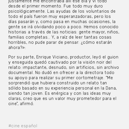
justamente me encontraba allí ese día y vi todo
desde el primer momento. Fue todo muy duro
psicológicamente. Las ayudas de los voluntarios de
todo el país fueron muy esperanzadoras, pero los
días pasarán y, como pasa en muchas ocasiones, la
gente se irá olvidando poco a poco. Hemos conocido
historias a través de las noticias: gente mayor, niños,
familias completas… Y, a raíz de leer tantas cosas
horribles, no pude parar de pensar: ¿cómo estarán
ahora?»:
Por su parte, Enrique Viciano, productor, leyó el guion
y enseguida quedó cautivado por la visión noir del
relato: impactante, desnudo, sin artificios, sin archivo
documental. No dudó en ofrecer a la directora todo
su apoyo para realizar su primer cortometraje. “Me
sorprendió que hubiera construido un relato tan
sólido basado en su experiencia personal en la Dana,
siendo tan joven. Es enérgica y con las ideas muy
claras, creo que es un valor muy prometedor para el
cine”, afirmó.
#cine español