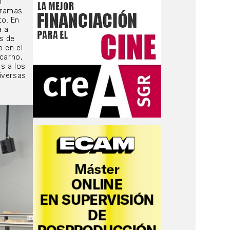
n
gramas
to. En
a a
s de
o en el
ocarno,
s a los
iversas