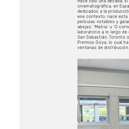
Hace casi una década, si 
cinematográfica, en Esp
dedicados a la producci
ese contexto, nace esta 
películas notables y gal
abejas’, ‘Matria’ u ‘O co
laboratorio a lo largo d
San Sebastián, Toronto 
Premios Goya, lo cual ha
ventanas de distribución