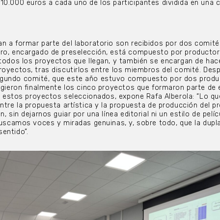
10.000 euros a cada uno de los participantes dividida en una 
n a formar parte del laboratorio son recibidos por dos comité
ero, encargado de preselección, está compuesto por productor
 todos los proyectos que llegan, y también se encargan de hac
royectos, tras discutirlos entre los miembros del comité. Desp
egundo comité, que este año estuvo compuesto por dos produ
ligieron finalmente los cinco proyectos que formaron parte de 
 de estos proyectos seleccionados, expone Rafa Alberola: “Lo qu
ntre la propuesta artística y la propuesta de producción del p
, sin dejarnos guiar por una línea editorial ni un estilo de pelíc
 buscamos voces y miradas genuinas, y, sobre todo, que la dupl
sentido”.