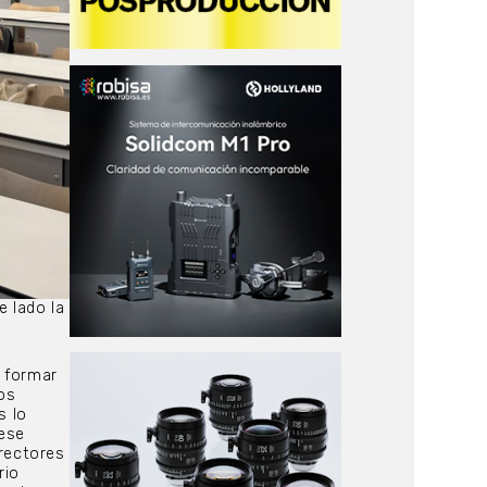
e lado la
e formar
sos
s lo
 ese
irectores
rio