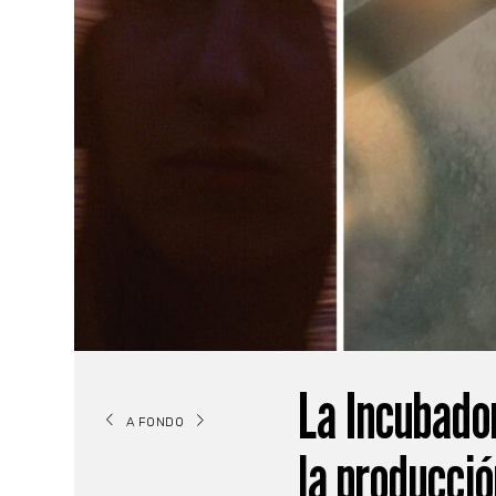
La Incubado
A FONDO
la producció