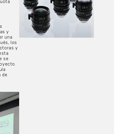
cuota
s
as y
er una
ués, los
ctoras y
esta
e se
royecto.
ula
a de