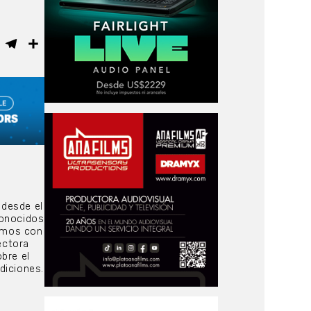
ebook
WhatsApp
Telegram
Compartir
 desde el
conocidos
lamos con
ectora
bre el
diciones.