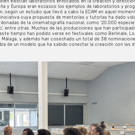
bien existían laboratorios enfocados en la creación y direcció
aña y Europa eran escasos los ejemplos de laboratorios y pro
ón, según un estudio que llevó a cabo la ECAM en aquel momen
iniciativa cuya propuesta de mentorías y tutorías ha dado vid
ardonadas de la cinematografía nacional, como ‘20.000 especie
rno’, entre otras. Muchas de las producciones que han participad
e este tiempo han podido verse en festivales como Berlinale, L
o Málaga, y además han cosechado un total de 38 nominacione
bla de un modelo que ha sabido conectar la creación con las d
.