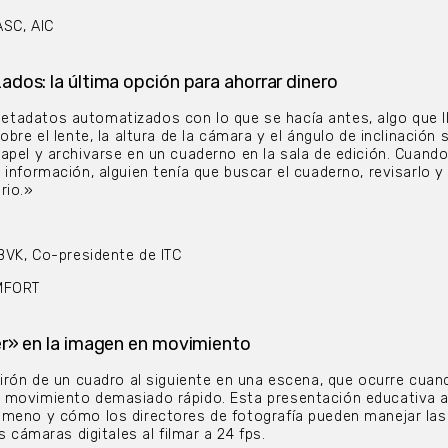
ASC, AIC
os: la última opción para ahorrar dinero
tadatos automatizados con lo que se hacía antes, algo que 
obre el lente, la altura de la cámara y el ángulo de inclinación 
apel y archivarse en un cuaderno en la sala de edición. Cuand
información, alguien tenía que buscar el cuaderno, revisarlo y
rio.»
BVK, Co-presidente de ITC
OMFORT
r» en la imagen en movimiento
rón de un cuadro al siguiente en una escena, que ocurre cuan
 movimiento demasiado rápido. Esta presentación educativa 
ómeno y cómo los directores de fotografía pueden manejar las
s cámaras digitales al filmar a 24 fps.