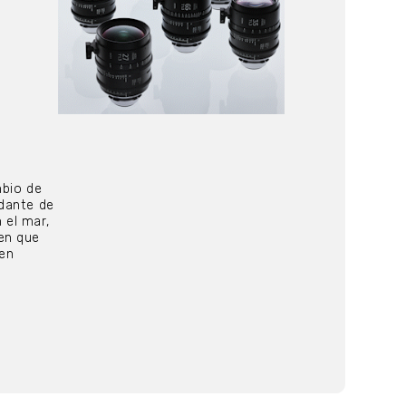
mbio de
ndante de
 el mar,
en que
 en