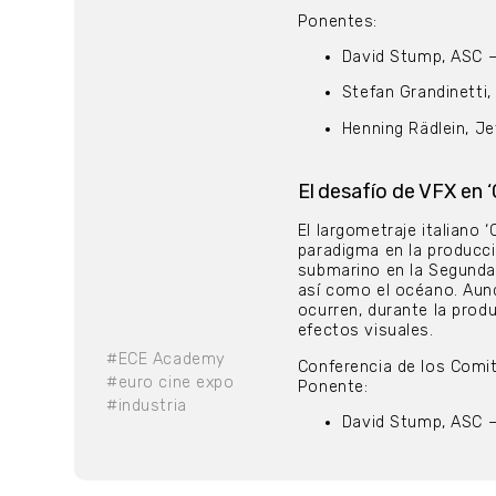
Ponentes:
David Stump, ASC –
Stefan Grandinetti,
Henning Rädlein, Jef
El desafío de VFX en
El largometraje italiano 
paradigma en la producció
submarino en la Segunda
así como el océano. Aun
ocurren, durante la pro
efectos visuales.
#ECE Academy
Conferencia de los Comi
#euro cine expo
Ponente:
#industria
David Stump, ASC –