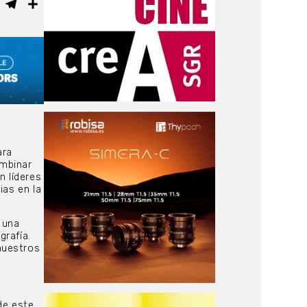
ebook
WhatsApp
Telegram
Compartir
ara
ombinar
n líderes
ias en la
 una
grafía.
nuestros
de este