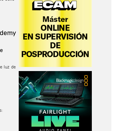
cademy
de
e luz de
s: