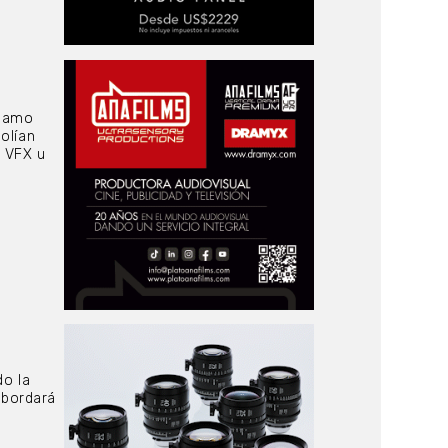
llamo
solían
o VFX u
do la
abordará