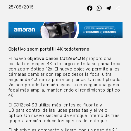
25/08/2015
Facebook
WhatsApp
Telegra
Com
Objetivo zoom portátil 4K todoterreno
El nuevo
objetivo Canon CJ12ex4.3B
proporciona
calidad de imagen 4K a lo largo de toda su gama focal
con zoom óptico 12x. El nuevo objetivo permite a los
cámaras cambiar con rapidez desde la focal ultra
angular de 4,3 mm a primeros planos. Un multiplicador
2x incorporado también ayuda a conseguir una gama
focal más amplia, manteniendo el rendimiento óptico
4K.
El CJ12ex4.3B utiliza más lentes de fluorita y
UD para control de las luces parásitas y el velo
óptico. Un nuevo sistema de enfoque interno de tres
grupos también reduce los ajustes del enfoque.
El objetivo es compacto y ligero, con un peso de 2,1