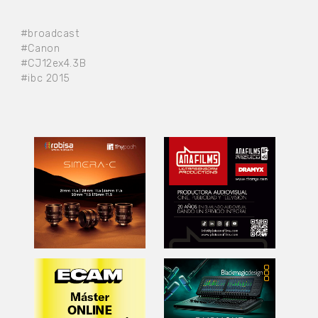
#broadcast
#Canon
#CJ12ex4.3B
#ibc 2015