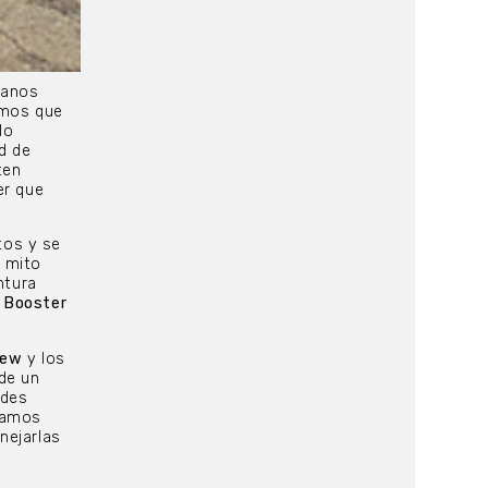
lanos
amos que
lo
d de
ten
er que
tos y se
l mito
ntura
 Booster
iew
y los
de un
ndes
íamos
nejarlas