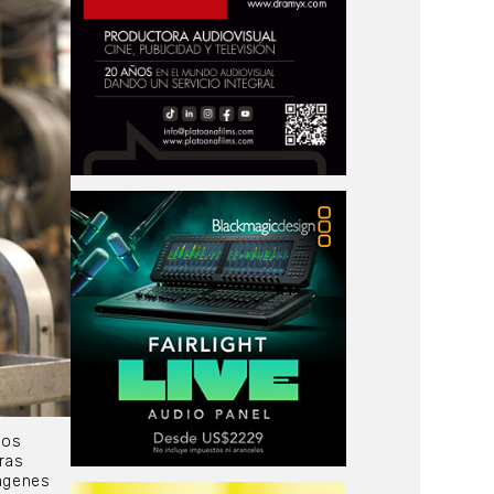
mos
aras
ágenes