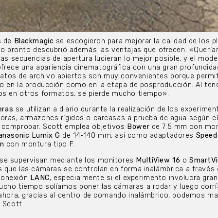
s de
Blackmagic
se escogieron para mejorar la calidad de los p
ipo pronto descubrió además las ventajas que ofrecen. «Querí
las secuencias de apertura lucieran lo mejor posible, y el mode
frece una apariencia cinematográfica con una gran profundida
atos de archivo abiertos son muy convenientes porque permi
to en la producción como en la etapa de posproducción. Al ten
vos en otros formatos, se pierde mucho tiempo».
eras
se utilizan a diario durante la realización de los experimen
toras, armazones rígidos o carcasas a prueba de agua según e
 comprobar. Scott emplea objetivos
Bower
de 7.5 mm con mo
anasonic Lumix G
de 14-140 mm, así como adaptadores
Speed
on
con montura tipo F.
se supervisan mediante los monitores
MultiView 16
o
SmartV
s que las cámaras se controlan en forma inalámbrica a través 
conexión
LANC
, especialmente si el experimento involucra gra
ucho tiempo solíamos poner las cámaras a rodar y luego corr
 ahora, gracias al centro de comando inalámbrico, podemos ma
 Scott.