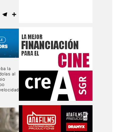
ebook
WhatsApp
Telegram
Compartir
ba la
dolas al
pio
abo
velocidad