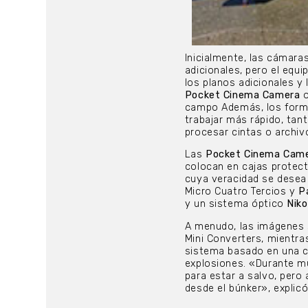
Inicialmente, las cámara
adicionales, pero el equ
los planos adicionales y 
Pocket Cinema Camera
o
campo Además, los form
trabajar más rápido, tan
procesar cintas o archi
Las
Pocket Cinema Cam
colocan en cajas protec
cuya veracidad se desea
Micro Cuatro Tercios y
P
y un sistema óptico
Nik
A menudo, las imágenes 
Mini Converters, mientra
sistema basado en una 
explosiones. «Durante m
para estar a salvo, pero
desde el búnker», explicó