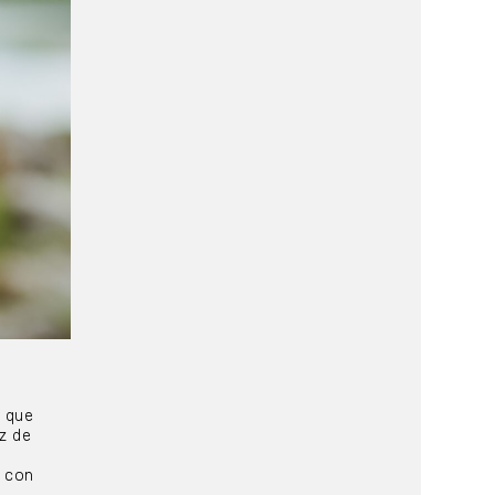
s que
z de
 con