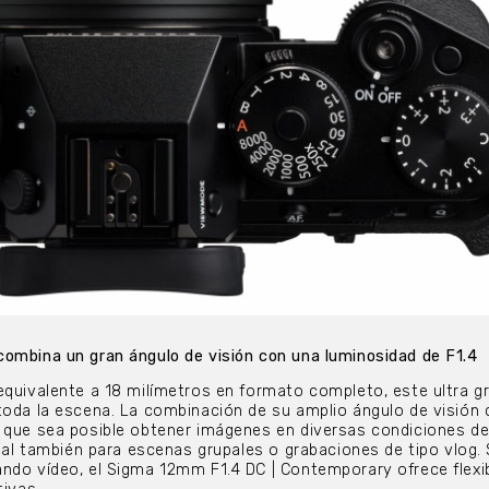
ombina un gran ángulo de visión con una luminosidad de F1.4
equivalente a 18 milímetros en formato completo, este ultra g
toda la escena. La combinación de su amplio ángulo de visión
e que sea posible obtener imágenes en diversas condiciones d
deal también para escenas grupales o grabaciones de tipo vlog.
ndo vídeo, el Sigma 12mm F1.4 DC | Contemporary ofrece flexib