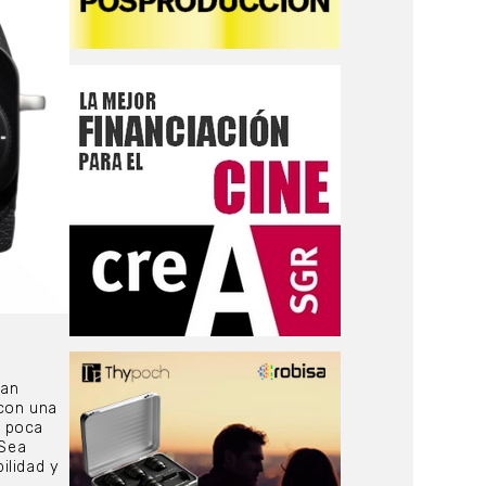
ran
 con una
e poca
 Sea
ilidad y