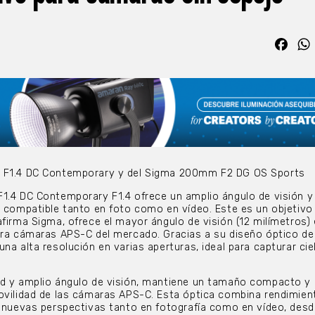
Fac
m F1.4 DC Contemporary y del Sigma 200mm F2 DG OS Sports
1.4 DC Contemporary F1.4 ofrece un amplio ángulo de visión y
n compatible tanto en foto como en vídeo. Este es un objetivo f
afirma Sigma, ofrece el mayor ángulo de visión (12 milímetros) 
ara cámaras APS-C del mercado. Gracias a su diseño óptico de
na alta resolución en varias aperturas, ideal para capturar cie
ad y amplio ángulo de visión, mantiene un tamaño compacto y
ovilidad de las cámaras APS-C. Esta óptica combina rendimien
r nuevas perspectivas tanto en fotografía como en vídeo, desd