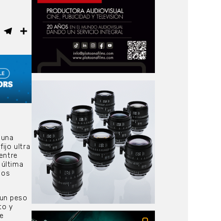
ebook
WhatsApp
Telegram
Compartir
 una
ijo ultra
entre
 última
los
 un peso
to y
e