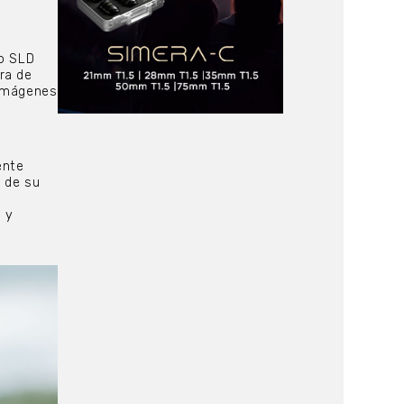
io SLD
ra de
 imágenes
ente
 de su
 y