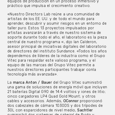
equipos de producción en un proceso inmersivo y
práctico que impulsa el crecimiento creativo.
«Nuestro Directors Lab reúne a una comunidad de
artistas de los EE. UU. y de todo el mundo para
aprender, descubrir y asumir riesgos en un entorno de
taller puro. Estos 13 proyectos impulsados ​​por
artistas avanzarán a través de nuestro sistema de
soporte durante todo el año, el laboratorio es la pieza
central de nuestro programa «, dijo Ian Calderon,
asesor principal de iniciativas digitales del laboratorio
de directores del instituto Sundance. «Todos los años
dependemos de líderes de la industria como el Grupo
Vitec para respaldar este valioso programa, y ​​el
equipo de las marcas del Grupo Vitec permite a
nuestros directores participantes trabajar conla
tecnología más avanzada».
La
marca Anton / Bauer
del Grupo Vitec suministró
una gama de soluciones de energía móvil que incluyen
21 baterías Digital G90 de 14.4 voltios y iones de litio;
cinco cargadores LP4 Quad Gold Mount; y otros
cables y accesorios. Además,
OConnor
proporcionó
dos cabezales de cámara 1030DS y dos trípodes de
30L con esparcidores de nivel medio,
Sachtler
suministró dos sistemas de cabezal de fluido y