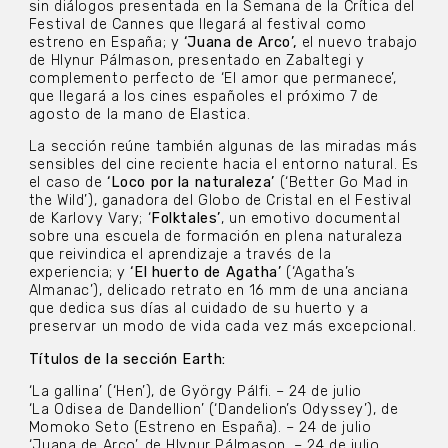
sin diálogos presentada en la Semana de la Crítica del
Festival de Cannes que llegará al festival como
estreno en España; y
‘Juana de Arco’,
el nuevo trabajo
de Hlynur Pálmason, presentado en Zabaltegi y
complemento perfecto de ‘El amor que permanece’,
que llegará a los cines españoles el próximo 7 de
agosto de la mano de Elastica.
La sección reúne también algunas de las miradas más
sensibles del cine reciente hacia el entorno natural. Es
el caso de
‘Loco por la naturaleza’
(‘Better Go Mad in
the Wild’), ganadora del Globo de Cristal en el Festival
de Karlovy Vary; ‘
Folktales’
, un emotivo documental
sobre una escuela de formación en plena naturaleza
que reivindica el aprendizaje a través de la
experiencia; y
‘El huerto de Agatha’
(‘Agatha’s
Almanac’), delicado retrato en 16 mm de una anciana
que dedica sus días al cuidado de su huerto y a
preservar un modo de vida cada vez más excepcional.
Títulos de la sección Earth:
‘La gallina’ (‘Hen’), de György Pálfi. – 24 de julio
‘La Odisea de Dandellion’ (‘Dandelion’s Odyssey’), de
Momoko Seto (Estreno en España). – 24 de julio
‘Juana de Arco’, de Hlynur Pálmason. – 24 de julio