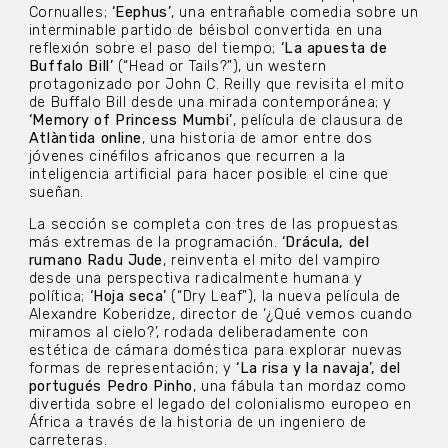
Cornualles;
‘Eephus’
, una entrañable comedia sobre un
interminable partido de béisbol convertida en una
reflexión sobre el paso del tiempo;
‘La apuesta de
Buffalo Bill’
(“Head or Tails?”), un western
protagonizado por John C. Reilly que revisita el mito
de Buffalo Bill desde una mirada contemporánea; y
‘Memory of Princess Mumbi’
, película de clausura de
Atlàntida online
, una historia de amor entre dos
jóvenes cinéfilos africanos que recurren a la
inteligencia artificial para hacer posible el cine que
sueñan.
La sección se completa con tres de las propuestas
más extremas de la programación.
‘Drácula, del
rumano Radu Jude
, reinventa el mito del vampiro
desde una perspectiva radicalmente humana y
política;
‘Hoja seca’
(“Dry Leaf”), la nueva película de
Alexandre Koberidze, director de ‘¿Qué vemos cuando
miramos al cielo?’, rodada deliberadamente con
estética de cámara doméstica para explorar nuevas
formas de representación; y
‘La risa y la navaja’, del
portugués Pedro Pinho
, una fábula tan mordaz como
divertida sobre el legado del colonialismo europeo en
África a través de la historia de un ingeniero de
carreteras.