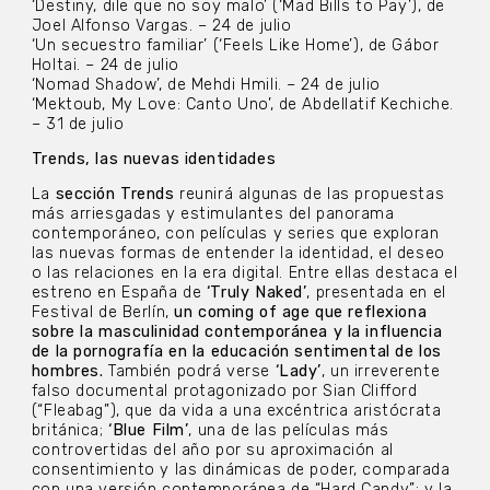
‘Destiny, dile que no soy malo’ (‘Mad Bills to Pay’), de
Joel Alfonso Vargas. – 24 de julio
‘Un secuestro familiar’ (‘Feels Like Home’), de Gábor
Holtai. – 24 de julio
‘Nomad Shadow’, de Mehdi Hmili. – 24 de julio
‘Mektoub, My Love: Canto Uno’, de Abdellatif Kechiche.
– 31 de julio
Trends, las nuevas identidades
La
sección Trends
reunirá algunas de las propuestas
más arriesgadas y estimulantes del panorama
contemporáneo, con películas y series que exploran
las nuevas formas de entender la identidad, el deseo
o las relaciones en la era digital. Entre ellas destaca el
estreno en España de
‘Truly Naked’
, presentada en el
Festival de Berlín,
un coming of age que reflexiona
sobre la masculinidad contemporánea y la influencia
de la pornografía en la educación sentimental de los
hombres.
También podrá verse
‘Lady’
, un irreverente
falso documental protagonizado por Sian Clifford
(“Fleabag”), que da vida a una excéntrica aristócrata
británica;
‘Blue Film’
, una de las películas más
controvertidas del año por su aproximación al
consentimiento y las dinámicas de poder, comparada
con una versión contemporánea de “Hard Candy”; y la