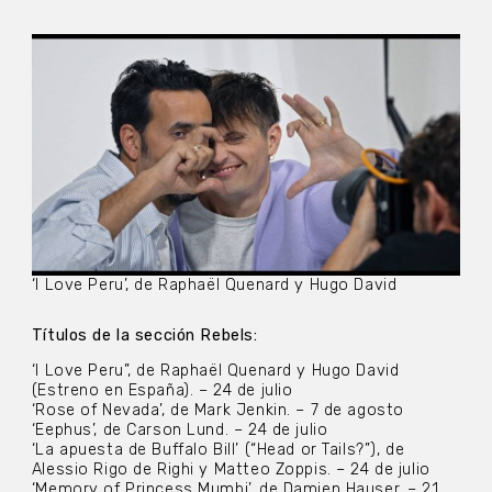
‘I Love Peru’, de Raphaël Quenard y Hugo David
Títulos de la sección Rebels:
‘I Love Peru”, de Raphaël Quenard y Hugo David
(Estreno en España). – 24 de julio
‘Rose of Nevada’, de Mark Jenkin. – 7 de agosto
‘Eephus’, de Carson Lund. – 24 de julio
‘La apuesta de Buffalo Bill’ (“Head or Tails?”), de
Alessio Rigo de Righi y Matteo Zoppis. – 24 de julio
‘Memory of Princess Mumbi’, de Damien Hauser. – 21