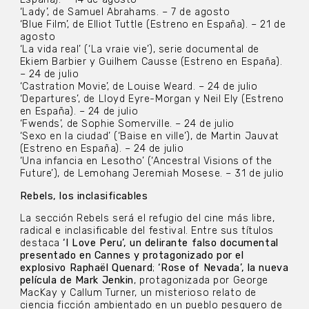
‘Lady’, de Samuel Abrahams. – 7 de agosto
‘Blue Film’, de Elliot Tuttle (Estreno en España). – 21 de
agosto
‘La vida real’ (‘La vraie vie’), serie documental de
Ekiem Barbier y Guilhem Causse (Estreno en España).
– 24 de julio
‘Castration Movie’, de Louise Weard. – 24 de julio
‘Departures’, de Lloyd Eyre-Morgan y Neil Ely (Estreno
en España). – 24 de julio
‘Fwends’, de Sophie Somerville. – 24 de julio
‘Sexo en la ciudad’ (‘Baise en ville’), de Martin Jauvat
(Estreno en España). – 24 de julio
‘Una infancia en Lesotho’ (‘Ancestral Visions of the
Future’), de Lemohang Jeremiah Mosese. – 31 de julio
Rebels, los inclasificables
La sección Rebels será el refugio del cine más libre,
radical e inclasificable del festival. Entre sus títulos
destaca
‘I Love Peru’, un delirante falso documental
presentado en Cannes y protagonizado por el
explosivo Raphaël Quenard
;
‘Rose of Nevada’, la nueva
película de Mark Jenkin
, protagonizada por George
MacKay y Callum Turner, un misterioso relato de
ciencia ficción ambientado en un pueblo pesquero de