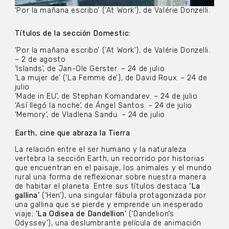
‘Por la mañana escribo’ (‘At Work’), de Valérie Donzelli.
Títulos de la sección Domestic:
‘Por la mañana escribo’ (‘At Work’), de Valérie Donzelli.
– 2 de agosto
‘Islands’, de Jan-Ole Gerster. – 24 de julio
‘La mujer de’ (‘La Femme de’), de David Roux. – 24 de
julio
‘Made in EU’, de Stephan Komandarev. – 24 de julio
‘Así llegó la noche’, de Ángel Santos. – 24 de julio
‘Memory’, de Vladlena Sandu. – 24 de julio
Earth, cine que abraza la Tierra
La relación entre el ser humano y la naturaleza
vertebra la sección Earth, un recorrido por historias
que encuentran en el paisaje, los animales y el mundo
rural una forma de reflexionar sobre nuestra manera
de habitar el planeta. Entre sus títulos destaca
‘La
gallina’
(‘Hen’), una singular fábula protagonizada por
una gallina que se pierde y emprende un inesperado
viaje;
‘La Odisea de Dandellion’
(‘Dandelion’s
Odyssey’), una deslumbrante película de animación