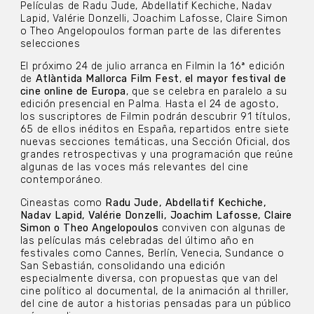
Películas de Radu Jude, Abdellatif Kechiche, Nadav
Lapid, Valérie Donzelli, Joachim Lafosse, Claire Simon
o Theo Angelopoulos forman parte de las diferentes
selecciones
El próximo 24 de julio arranca en Filmin la 16ª edición
de
Atlàntida Mallorca Film Fest
,
el mayor festival de
cine online de Europa
, que se celebra en paralelo a su
edición presencial en Palma. Hasta el 24 de agosto,
los suscriptores de Filmin podrán descubrir 91 títulos,
65 de ellos inéditos en España, repartidos entre siete
nuevas secciones temáticas, una Sección Oficial, dos
grandes retrospectivas y una programación que reúne
algunas de las voces más relevantes del cine
contemporáneo.
Cineastas como
Radu Jude, Abdellatif Kechiche,
Nadav Lapid, Valérie Donzelli, Joachim Lafosse, Claire
Simon o Theo Angelopoulos
conviven con algunas de
las películas más celebradas del último año en
festivales como Cannes, Berlín, Venecia, Sundance o
San Sebastián, consolidando una edición
especialmente diversa, con propuestas que van del
cine político al documental, de la animación al thriller,
del cine de autor a historias pensadas para un público