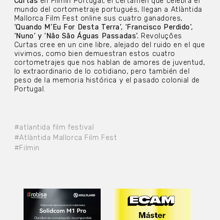
Curtas
en Filmin Portugal, el certamen que celebra el
mundo del cortometraje portugués, llegan a Atlàntida
Mallorca Film Fest online sus cuatro ganadores,
‘Quando M’Eu For Desta Terra’, ‘Francisco Perdido’,
‘Nuno’ y ‘Não São Águas Passadas’.
Revoluções
Curtas cree en un cine libre, alejado del ruido en el que
vivimos, como bien demuestran estos cuatro
cortometrajes que nos hablan de amores de juventud,
lo extraordinario de lo cotidiano, pero también del
peso de la memoria histórica y el pasado colonial de
Portugal.
#atlantida film festival
#Atlàntida Mallorca Film Fest
#Filmin