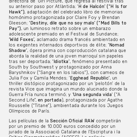
directora de ‘Girl Picture’, que regresa al festival tras
su anterior paso por Atlàntida; ‘
H de Halcón’ (“H Is for
Hawk”)
, adaptación del celebrado libro de memorias
homónimo protagonizada por Claire Foy y Brendan
Gleeson;
‘Destiny, dile que no soy malo’ (“Mad Bills to
Pay”)
, un luminoso retrato sobre un embarazo
adolescente premiado en el Festival de Sundance;
‘Wild Foxes’,
aclamado drama francés ambientado en
los exigentes internados deportivos de élite;
‘Nomad
Shadow’
, ópera prima con coproducción catalana que
aborda la realidad de una joven marroquí sin papeles
tras ser deportada;
‘Idiotka’
, fenómeno presentado en
South by Southwest y protagonizado por Anna
Baryshnikov (“Sangre en los labios”), con cameos de
Julia Fox y Camila Mendes; ‘
Egghead Republic’
, un
thriller distópico protagonizado por un ‘pelotón’ de la
revista Vice que imagina un mundo alucinado donde la
Guerra Fría nunca terminó; y
‘Una segunda vida
‘ (“A
Second Life”,
en portada
), protagonizada por Agathe
Rousselle (“Titane”), ambientada durante los Juegos
Olímpicos de París.
Las películas de la
Sección Oficial RAW
competirán
por un premio de 10.000 euros concedido por un
jurado de la Associació Catalana de l’Escriptura i la