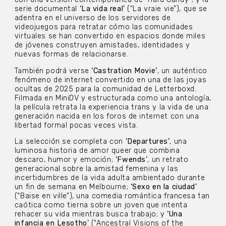
serie documental
‘La vida real’
(“La vraie vie”), que se
adentra en el universo de los servidores de
videojuegos para retratar cómo las comunidades
virtuales se han convertido en espacios donde miles
de jóvenes construyen amistades, identidades y
nuevas formas de relacionarse.
También podrá verse
‘Castration Movie’
, un auténtico
fenómeno de internet convertido en una de las joyas
ocultas de 2025 para la comunidad de Letterboxd.
Filmada en MiniDV y estructurada como una antología,
la película retrata la experiencia trans y la vida de una
generación nacida en los foros de internet con una
libertad formal pocas veces vista.
La selección se completa con
‘Departures’
, una
luminosa historia de amor queer que combina
descaro, humor y emoción;
‘Fwends’
, un retrato
generacional sobre la amistad femenina y las
incertidumbres de la vida adulta ambientado durante
un fin de semana en Melbourne;
‘Sexo en la ciudad’
(“Baise en ville”), una comedia romántica francesa tan
caótica como tierna sobre un joven que intenta
rehacer su vida mientras busca trabajo; y
‘Una
infancia en Lesotho’
(“Ancestral Visions of the