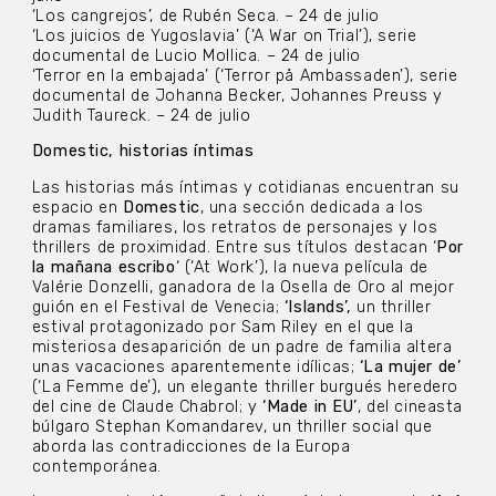
‘Los cangrejos’, de Rubén Seca. – 24 de julio
‘Los juicios de Yugoslavia’ (‘A War on Trial’), serie
documental de Lucio Mollica. – 24 de julio
‘Terror en la embajada’ (‘Terror på Ambassaden’), serie
documental de Johanna Becker, Johannes Preuss y
Judith Taureck. – 24 de julio
Domestic, historias íntimas
Las historias más íntimas y cotidianas encuentran su
espacio en
Domestic
, una sección dedicada a los
dramas familiares, los retratos de personajes y los
thrillers de proximidad. Entre sus títulos destacan ‘
Por
la mañana escribo
‘ (‘At Work’), la nueva película de
Valérie Donzelli, ganadora de la Osella de Oro al mejor
guión en el Festival de Venecia;
‘Islands’,
un thriller
estival protagonizado por Sam Riley en el que la
misteriosa desaparición de un padre de familia altera
unas vacaciones aparentemente idílicas;
‘La mujer de’
(‘La Femme de’), un elegante thriller burgués heredero
del cine de Claude Chabrol; y
‘Made in EU’
, del cineasta
búlgaro Stephan Komandarev, un thriller social que
aborda las contradicciones de la Europa
contemporánea.