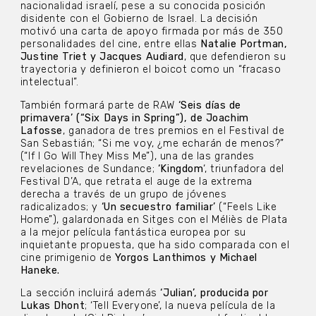
nacionalidad israelí, pese a su conocida posición
disidente con el Gobierno de Israel. La decisión
motivó una carta de apoyo firmada por más de 350
personalidades del cine, entre ellas
Natalie Portman,
Justine Triet y Jacques Audiard
, que defendieron su
trayectoria y definieron el boicot como un “fracaso
intelectual”.
También formará parte de RAW
‘Seis días de
primavera’ (“Six Days in Spring”), de Joachim
Lafosse
, ganadora de tres premios en el Festival de
San Sebastián; “Si me voy, ¿me echarán de menos?”
(“If I Go Will They Miss Me”), una de las grandes
revelaciones de Sundance;
‘Kingdom
‘, triunfadora del
Festival D’A, que retrata el auge de la extrema
derecha a través de un grupo de jóvenes
radicalizados; y
‘Un secuestro familiar’
(“Feels Like
Home”), galardonada en Sitges con el Méliès de Plata
a la mejor película fantástica europea por su
inquietante propuesta, que ha sido comparada con el
cine primigenio de
Yorgos Lanthimos y Michael
Haneke.
La sección incluirá además
‘Julian’, producida por
Lukas Dhont
; ‘Tell Everyone’, la nueva película de la