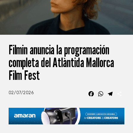
Filmin anuncia la programación
completa del Atlàntida Mallorca
Film Fest
02/07/2026
Facebook
WhatsApp
Telegra
Com