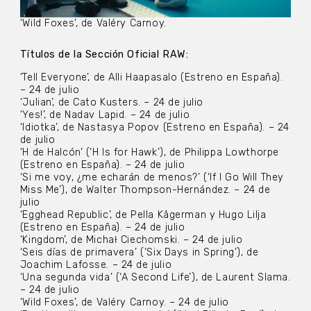
‘Wild Foxes’, de Valéry Carnoy.
Títulos de la Sección Oficial RAW:
‘Tell Everyone’, de Alli Haapasalo (Estreno en España).
– 24 de julio
‘Julian’, de Cato Kusters. – 24 de julio
‘Yes!’, de Nadav Lapid. – 24 de julio
‘Idiotka’, de Nastasya Popov (Estreno en España). – 24
de julio
‘H de Halcón’ (‘H Is for Hawk’), de Philippa Lowthorpe
(Estreno en España). – 24 de julio
‘Si me voy, ¿me echarán de menos?’ (‘If I Go Will They
Miss Me’), de Walter Thompson-Hernández. – 24 de
julio
‘Egghead Republic’, de Pella Kågerman y Hugo Lilja
(Estreno en España). – 24 de julio
‘Kingdom’, de Michał Ciechomski. – 24 de julio
‘Seis días de primavera’ (‘Six Days in Spring’), de
Joachim Lafosse. – 24 de julio
‘Una segunda vida’ (‘A Second Life’), de Laurent Slama.
– 24 de julio
‘Wild Foxes’, de Valéry Carnoy. – 24 de julio