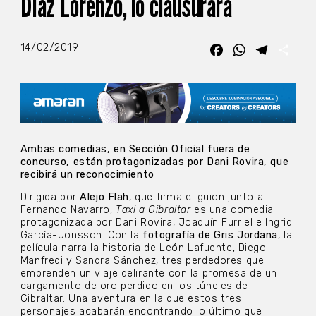
Díaz Lorenzo, lo clausurará
14/02/2019
Facebook
WhatsApp
Telegra
Com
Ambas comedias, en Sección Oficial fuera de
concurso, están protagonizadas por Dani Rovira, que
recibirá un reconocimiento
Dirigida por
Alejo Flah
, que firma el guion junto a
Fernando Navarro,
Taxi a Gibraltar
es una comedia
protagonizada por Dani Rovira, Joaquín Furriel e Ingrid
García-Jonsson. Con la
fotografía de Gris Jordana
, la
película narra la historia de León Lafuente, Diego
Manfredi y Sandra Sánchez, tres perdedores que
emprenden un viaje delirante con la promesa de un
cargamento de oro perdido en los túneles de
Gibraltar. Una aventura en la que estos tres
personajes acabarán encontrando lo último que