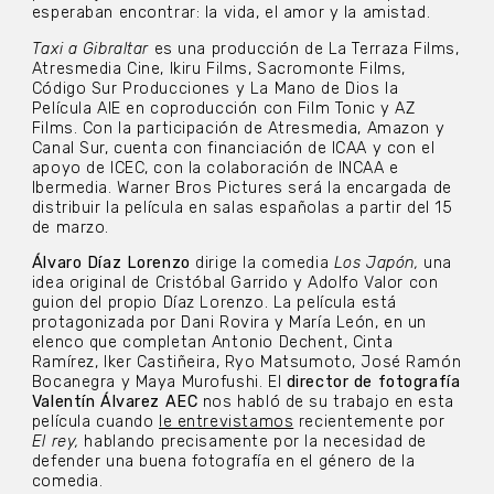
esperaban encontrar: la vida, el amor y la amistad.
Taxi a Gibraltar
es una producción de La Terraza Films,
Atresmedia Cine, Ikiru Films, Sacromonte Films,
Código Sur Producciones y La Mano de Dios la
Película AIE en coproducción con Film Tonic y AZ
Films. Con la participación de Atresmedia, Amazon y
Canal Sur, cuenta con financiación de ICAA y con el
apoyo de ICEC, con la colaboración de INCAA e
Ibermedia. Warner Bros Pictures será la encargada de
distribuir la película en salas españolas a partir del 15
de marzo.
Álvaro Díaz Lorenzo
dirige la comedia
Los Japón,
una
idea original de Cristóbal Garrido y Adolfo Valor con
guion del propio Díaz Lorenzo. La película está
protagonizada por Dani Rovira y María León, en un
elenco que completan Antonio Dechent, Cinta
Ramírez, Iker Castiñeira, Ryo Matsumoto, José Ramón
Bocanegra y Maya Murofushi. El
director de fotografía
Valentín Álvarez AEC
nos habló de su trabajo en esta
película cuando
le entrevistamos
recientemente por
El rey,
hablando precisamente por la necesidad de
defender una buena fotografía en el género de la
comedia.