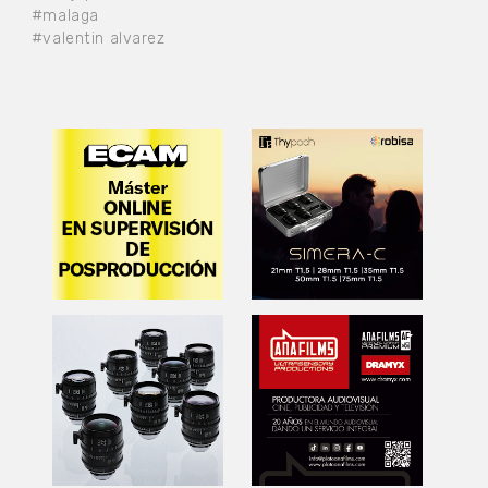
#malaga
#valentin alvarez