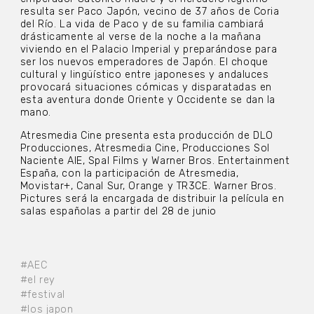
resulta ser Paco Japón, vecino de 37 años de Coria
del Río. La vida de Paco y de su familia cambiará
drásticamente al verse de la noche a la mañana
viviendo en el Palacio Imperial y preparándose para
ser los nuevos emperadores de Japón. El choque
cultural y lingüístico entre japoneses y andaluces
provocará situaciones cómicas y disparatadas en
esta aventura donde Oriente y Occidente se dan la
mano.
Atresmedia Cine presenta esta producción de DLO
Producciones, Atresmedia Cine, Producciones Sol
Naciente AIE, Spal Films y Warner Bros. Entertainment
España, con la participación de Atresmedia,
Movistar+, Canal Sur, Orange y TR3CE. Warner Bros.
Pictures será la encargada de distribuir la película en
salas españolas a partir del 28 de junio
#AEC
#el rey
#festival
#los japon