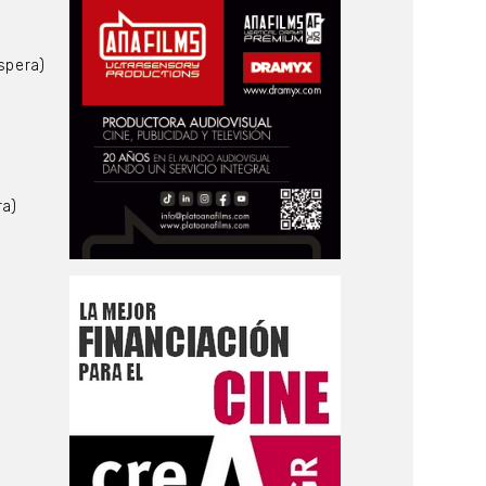
spera)
ra)