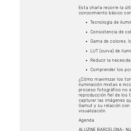
Esta charla recorre la úl
conocimiento básico co
Tecnología de ilumi
Consistencia de col
Gama de colores: l
LUT (curva) de ilu
Reducir la necesida
Comprender los pos
¿Cómo maximizar los tono
iluminación mixtas e inc
proceso fotográfico no so
reproducción fiel de los 
capturar las imágenes qu
Gamut y su relación con 
visualización.
Agenda:
ALUZINE BARCELONA- NU