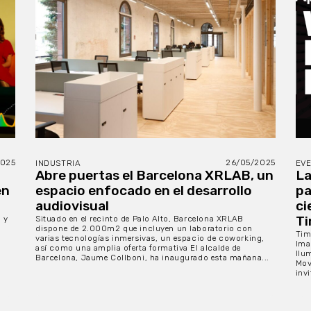
2025
26/05/2025
INDUSTRIA
EV
Abre puertas el Barcelona XRLAB, un
La
en
espacio enfocado en el desarrollo
pa
audiovisual
ci
Ti
 y
Situado en el recinto de Palo Alto, Barcelona XRLAB
dispone de 2.000m2 que incluyen un laboratorio con
Tim
varias tecnologías inmersivas, un espacio de coworking,
Ima
así como una amplia oferta formativa El alcalde de
Ilu
Barcelona, Jaume Collboni, ha inaugurado esta mañana...
Mov
invi