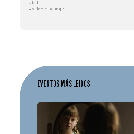
#led
#video cine import
EVENTOS MÁS LEÍDOS