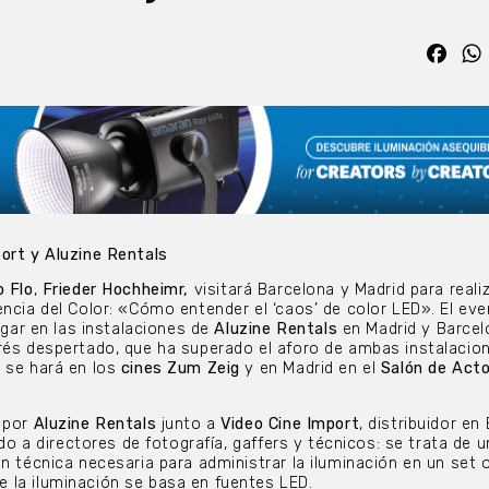
Fac
ort y Aluzine Rentals
o Flo
,
Frieder Hochheimr,
visitará Barcelona y Madrid para reali
encia del Color: «Cómo entender el ‘caos’ de color LED». El eve
lugar en las instalaciones de
Aluzine Rentals
en Madrid y Barcel
rés despertado, que ha superado el aforo de ambas instalacio
 se hará en los
cines Zum Zeig
y en Madrid en el
Salón de Acto
o por
Aluzine Rentals
junto a
Video Cine Import
, distribuidor en
ido a directores de fotografía, gaffers y técnicos: se trata de un
n técnica necesaria para administrar la iluminación en un set 
 la iluminación se basa en fuentes LED.