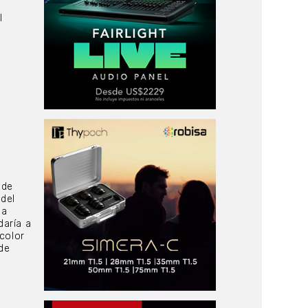
l
 de
 del
na
daría a
color
de