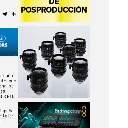
ebook
WhatsApp
Telegram
Compartir
zar una
nto, que
ona, se
nes.
s de la
 España
 taller
o