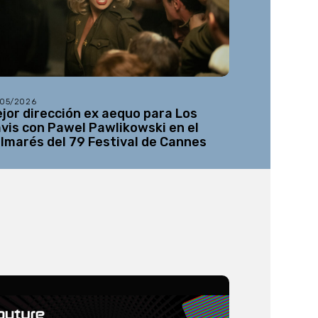
/05/2026
21/05/2026
jor dirección ex aequo para Los
‘Viva’, de 
vis con Pawel Pawlikowski en el
Semana de 
lmarés del 79 Festival de Cannes