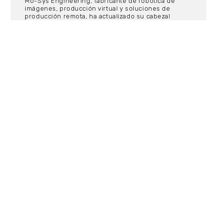
Mo-Sys Engineering, fabricante de robótica de
imágenes, producción virtual y soluciones de
producción remota, ha actualizado su cabezal
remoto giroestabilizado de alta resistencia G30.
Diseñado para proporcionar un funcionamiento
silencioso y capturar tomas cinematográficas
fluidas, el G30 ofrece un movimiento de precisión
con una alta estabilización de imagen junto con un
funcionamiento sencillo en un paquete rentable.
11/02/2021
EVENTOS