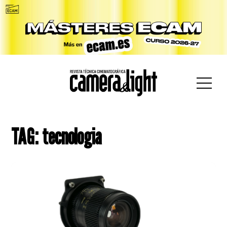
car:
TAG: tecnologia