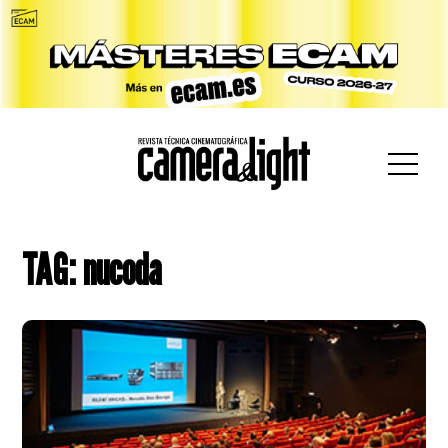
car:
TAG: nucoda