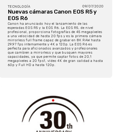
09/07/2020
TECNOLOGÍA
Nuevas cámaras Canon EOS R5 y
EOS R6
Canon ha anunciado hoy el lanzamiento de las
esperadas EOS R5 y la EOS R6. La EOS R5, de nivel
profesional, proporciona fotografías de 45 megapíxeles
a una velocidad de hasta 20 fps y es la primera cámara
mirrorless full frame capaz de grabar en 8K RAW hasta
29,97 fps internamente y 4K a 120p. La EOS R6 es
perfecta para aficionados avanzados y profesionales
que cambien a mirrorless y que busquen mayores
capacidades, ya que permite captar fotos de 20,1
megapíxeles a 20 fps1, vídeo 4K de gran calidad a hasta
60p y Full HD a hasta 120p.