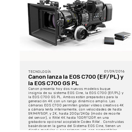
01/09/2016
TECNOLOGÍA
Canon lanza la EOS C700 (EF/PL) y
la EOS C700 GS PL
Canon presenta hoy dos nuevos modelos buque
insignia de su sistema EOS Cine, la EOS C700 (EF/PL) y
la EOS C700 GS PL. Ambos están preparados para la
generación 4K con un rango dinámico amplio. Las
cámaras EOS C700 permiten grabar vídeos creativos 4K
a cámara lenta internamente, con velocidades de hasta
59,94P/50P, y 2K, hasta 200p/240p (modo de recorte
del sensor), o RAW 4K hasta 100P/120P, en una
grabadora opcional acoplable Codex RAW . Construidas
basándose en la gama del Sistema EOS Cine, tienen un
diseño modular y, por primera vez, son compatibles