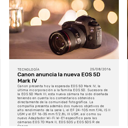
25/08/2016
TECNOLOGÍA
Canon anuncia la nueva EOS 5D
Mark IV
Canon presenta hoy la esperada EOS 5D Mark IV, la
última incorporación a la familia EOS 5D. Sucesora de
la EOS 5D Mark III, esta nueva cámara ha sido diseñada
teniendo en cuenta los comentarios obtenidos
directamente de la comunidad fotográfica. La
compañía presenta además dos nuevos objetivos de
alto rendimiento de la serie L: el EF 24-105 mm f/4L IS II
USM y el EF 16-35 mm f/2,8L III USM, así como su
nuevo Adaptador Wi-Fi W-E1 específico para las
cámaras EOS 7D Mark II, EOS 5DS y EOS 5DS R de
Canon.