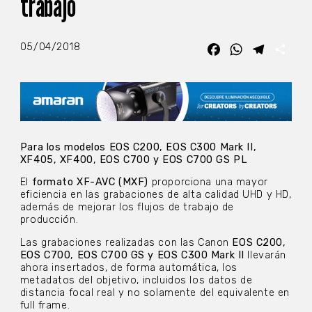
trabajo
05/04/2018
Facebook
WhatsApp
Telegra
Com
Para los modelos EOS C200, EOS C300 Mark II,
XF405, XF400, EOS C700 y EOS C700 GS PL
El
formato XF-AVC (MXF)
proporciona una mayor
eficiencia en las grabaciones de alta calidad UHD y HD,
además de mejorar los flujos de trabajo de
producción.
Las grabaciones realizadas con las Canon
EOS C200,
EOS C700, EOS C700 GS y EOS C300 Mark II
llevarán
ahora insertados, de forma automática, los
metadatos del objetivo, incluidos los datos de
distancia focal real y no solamente del equivalente en
full frame.