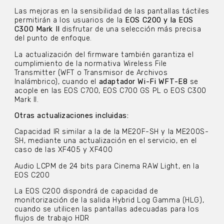
Las mejoras en la sensibilidad de las pantallas táctiles
permitirán a los usuarios de la
EOS C200 y la EOS
C300 Mark II
disfrutar de una selección más precisa
del punto de enfoque.
La actualización del firmware también garantiza el
cumplimiento de la normativa Wireless File
Transmitter (WFT o Transmisor de Archivos
Inalámbrico), cuando el
adaptador Wi-Fi WFT-E8
se
acople en las EOS C700, EOS C700 GS PL o EOS C300
Mark II.
Otras actualizaciones incluidas:
Capacidad IR similar a la de la ME20F-SH y la ME200S-
SH, mediante una actualización en el servicio, en el
caso de las XF405 y XF400
Audio LCPM de 24 bits para Cinema RAW Light, en la
EOS C200
La EOS C200 dispondrá de capacidad de
monitorización de la salida Hybrid Log Gamma (HLG),
cuando se utilicen las pantallas adecuadas para los
flujos de trabajo HDR