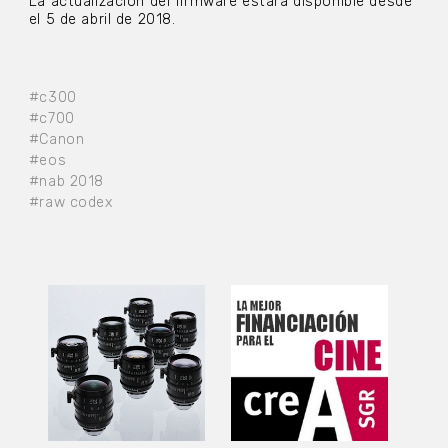
La actualización del firmware estará disponible desde
el 5 de abril de 2018.
#c300
#c700
#Canon
#eos
#nab 2018
#raw codex