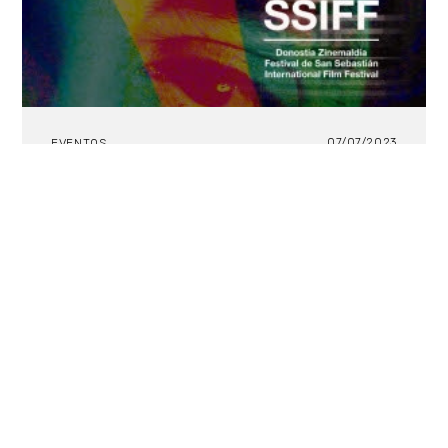
07/07/2023
EVENTOS
Las nuevas películas de María Alche y
Benjamín Naishtat, Robin Campillo,
Joachim Lafosse, Noah Pritzker,
Cristi Puiu y Martín Rejtman
competirán por la Concha de Oro en
el 71 Festival de San Sebastián
María Alché
y
Benjamín Naishtat
,
Robin Campillo
,
Joachim Lafosse
,
Noah Pritzker
,
Cristi Puiu
y
Martín Rejtman
presentarán sus películas más
recientes en la Sección Oficial de la 71ª edición del
Festival de San Sebastián
, que se celebrará entre
el 22 y el 30 de septiembre.