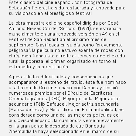
Este clásico del cine español, con fotografía de
Sebastián Perera, ha sido restaurada y renovada para
su visionado en el prestigioso festival
La obra maestra del cine español dirigida por José
Antonio Nieves Conde, ‘Surcos’
(1951), se estrenará
mundialmente en una renovada versión en 4K en el
Festival de San Sebastián el próximo mes de
septiembre. Clasificada en su día como “gravemente
peligrosa”, la película no estuvo exenta de roces con
el régimen franquista al reflejar temas como el éxodo
rural, la pobreza, el crimen organizado en torno al
estraperlo y la prostitución.
A pesar de las dificultades y consecuencias que
acompañaron al estreno del título, éste fue nominado
a la Palma de Oro en su paso por Cannes y recibió
numerosos premios por el Círculo de Escritores
Cinematográficos (CEC): Mejor película, Mejor actor
secundario (Félix Dafauce), Mejor actriz secundaria
(Marisa de Leza) y Mejor director. En la actualidad, es
considerada como una de las mejores películas del
audiovisual español, la cual podrá verse nuevamente
en la gran pantalla después de que Donostia
Zinemaldia la haya seleccionado en el marco de su