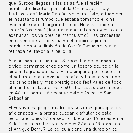
que ‘Surcos’ llegase a las salas fue el recién
nombrado director general de Cinematografía y
Teatros, José María García Escudero. Éste, crítico con
el insustancial rumbo que estaba tomando el cine
español, elevó el largometraje de Nieves Conde a
‘Interés Nacional’ (destinada a aquellos proyectos que
exaltaban los valores del franquismo). Las protestas
en el seno de la industria y del propio régimen
condujeron a la dimisión de García Escudero, y a la
retirada del favor a la película.
Adelantada a su tiempo, ‘Surcos’ fue condenada al
olvido, permaneciendo como un tesoro oculto en la
cinematografía del país. En su empeño por recuperar
el patrimonio audiovisual español y hacerlo viajar por
los principales y más prestigiosos festivales de todo
el mundo, la plataforma FlixOlé ha restaurado la copia
en 4K que permitirá revisitar este clásico en San
Sebastián.
El Festival ha programado dos sesiones para que los
aficionados y la prensa puedan disfrutar de esta
película el lunes 23 de septiembre a las 16 horas en la
Sala 1 de Tabakalera y el viernes 27 a las 18 horas en
el Antiguo Berri, 7. La película tiene una duración de