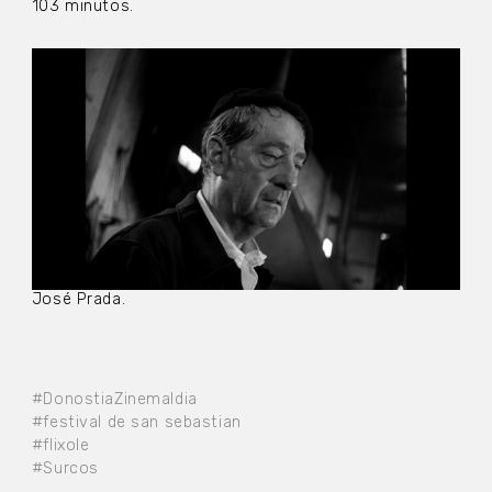
103 minutos.
José Prada.
#DonostiaZinemaldia
#festival de san sebastian
#flixole
#Surcos