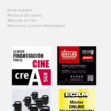
#cine español
#festival de cannes
#Marché du Film
#Shooting Location Marketplace