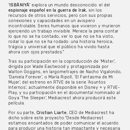
‘ISBĀNIYĀ’
explora un mundo desconocido: el del
espionaje español en la guerra de Irak
, sin los
recursos de otros servicios, pero con sus propias
conexiones y capacidades en un avispero
incontrolable. Seres humanos que vivieron y murieron
ejerciendo un trabajo invisible. Merece la pena contar
lo que no se ha contado, ver lo que no se ha visto,
rodar lo que no se ha rodado: una historia heroica,
trágica y universal que el público ha vivido hasta
ahora con ojos prestados.”
Tras su participación en la coproducción de ‘Mister’,
dirigida por Wade Eastwood y protagonizada por
Walton Goggins, en largometrajes de Nacho Vigalondo,
‘Daniela Forever’, o María Ripoll, ‘El Fantasma de Mi
Mujer’, del estreno en RTVE de la serie ‘Asuntos
Internos’, actualmente disponible en Disney + y RTVE-
Play, y su participación en el documental nominado al
Goya ‘The Sleeper’, Mediacrest ahora producirá este
película.
Por su parte,
Cristian Liarte
, CEO de Mediacrest ha
dicho sobre este proyecto:“Desde Mediacrest
estamos encantados de poder comunicar el acuerdo
para producir una historia tan impactante y necesaria