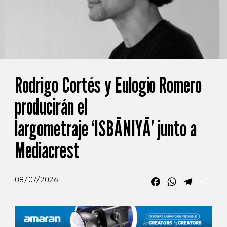
Rodrigo Cortés y Eulogio Romero
producirán el
largometraje ‘ISBĀNIYĀ’ junto a
Mediacrest
08/07/2026
Facebook
WhatsApp
Telegra
Com