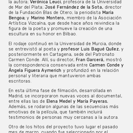
la autora;
Verónica Leuci
, profesora de la Universidad
de Mar del Plata;
José Fernández de la Sota,
director
de la Fundación Blas de Otero; la periodista
María
Bengoa;
y
Marino Montero,
miembro de la Asociación
Artística Vizcaína, que desde hace años reivindica la
figura de la poeta y promueve la creación de una
escultura en su honor en Bilbao.
El rodaje continuó en la Universidad de Murcia, donde
se entrevistó al poeta y
profesor Luis Bagué Quílez
, y
posteriormente en Cartagena, sede del Patronato
Carmen Conde. Allí, su director,
Fran Garcerá,
mostró
la correspondencia conservada entre
Carmen Conde y
Ángela Figuera Aymerich
y profundizó en la relación
personal y literaria que mantuvieron ambas
escritoras.
En esta última fase de filmación, desarrollada en
Madrid, se incorporaron nuevas voces al documental,
entre ellas las de
Elena Medel y María Payeras.
Además, se rodaron algunas de las secuencias más
emotivas de la película, que también incluirá
testimonios de personas muy cercanas a la autora.
Otro de los hitos del proyecto tuvo lugar el pasado
mes de marzo, cuando fue seleccionado por el