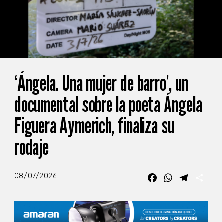
‘Ángela. Una mujer de barro’, un
documental sobre la poeta Ángela
Figuera Aymerich, finaliza su
rodaje
08/07/2026
Facebook
WhatsApp
Telegra
Com