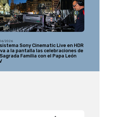
/06/2026
08/05/2026
 sistema Sony Cinematic Live en HDR
Netflix añ
eva a la pantalla las celebraciones de
12K a su l
 Sagrada Familia con el Papa León
V