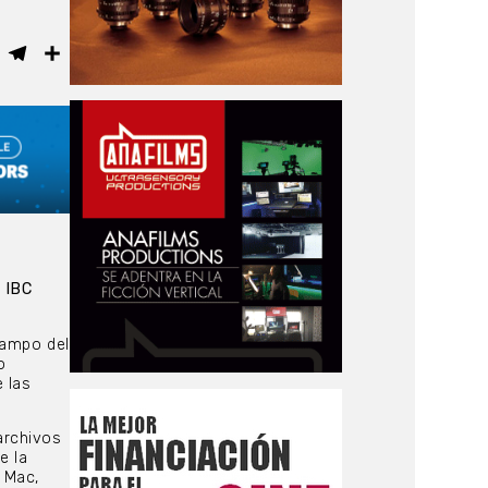
ebook
WhatsApp
Telegram
Compartir
e
IBC
campo del
o
 las
archivos
e la
 Mac,