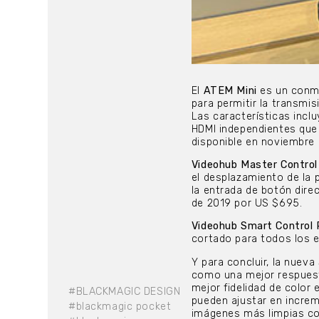
El
ATEM Mini
es un conmu
para permitir la transmi
Las características incl
HDMI independientes que 
disponible en noviembre
Videohub Master Control
el desplazamiento de la p
la entrada de botón dire
de 2019 por US $695.
Videohub Smart Control 
cortado para todos los 
Y para concluir, la nueva
como una mejor respuest
mejor fidelidad de color
#BLACKMAGIC DESIGN
pueden ajustar en increm
#blackmagic pocket
imágenes más limpias co