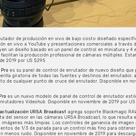
tador de producción en vivo de bajo costo diseñado específ
sión en vivo a YouTube y presentaciones comerciales a través 
uyen un diseño basado en un panel de control en miniatura y 4 
facilitan la producción profesional de cámaras múltiples. Esta
 de 2019 por US $295.
 Pro
es su panel de control de enrutador de nuevo diseño que 
erilla giratoria de todas las fuentes y destinos del enrutador,
cto de cualquier punto de cruce del enrutador. Disponible en n
Pro
es un nuevo modelo de panel de control de enrutador estil
enrutadores Videohub. Disponible en noviembre de 2019 por US
actualización URSA Broadcast
agrega soporte Blackmagic RAW
a del sensor en las cámaras URSA Broadcast, lo que resulta 
 e imágenes más limpias. Los controles de ganancia de imagen
entos de 1/3 de parada para un control más fino para obtener
n menos ruido. Disponible en noviembre de 2019 para descarga