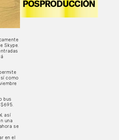
icamente
de Skype.
entradas
rá
permite
 así como
oviembre
o bus
 $695.
, así
en una
 ahora se
r en el