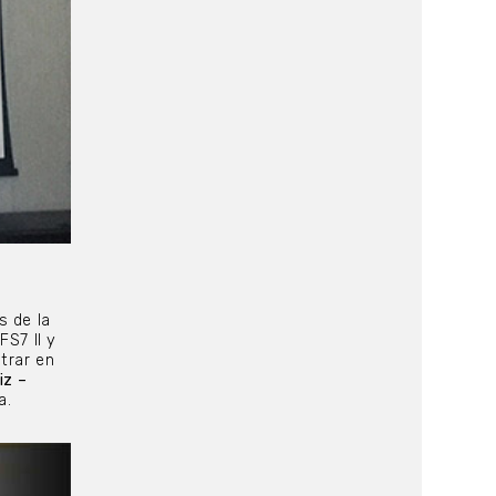
s de la
FS7 II y
trar en
iz –
a.