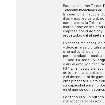
Bautizada como
Tokyo T
Telecomunicaciones de T
la ceremonia inaugural tu
días y noches de trabajo
nombre para la Totsuko. 
marca Sony en los produ
empresa por el de
Sony 
respetados del planeta en
En fechas recientes, a 
videocámaras digitales a
cinematográfico en la im
permite adaptar cualquie
18 mm. La
serie FS -orig
y dio el empujón definit
FS7. En el lustro transc
éxito sin precedentes en
y el documental de guerr
omnipresentes. Pero como
su capacidad para no do
en el que su competenci
Por todo ello, un nutrid
convocados el pasado 5 