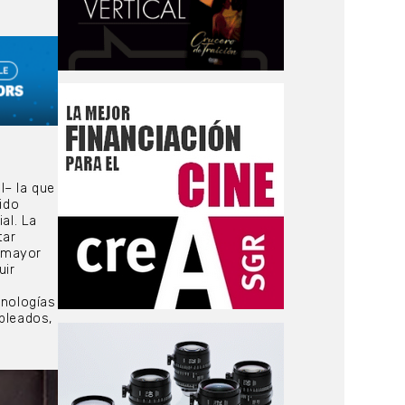
l– la que
ido
al. La
tar
s mayor
uir
cnologías
pleados,