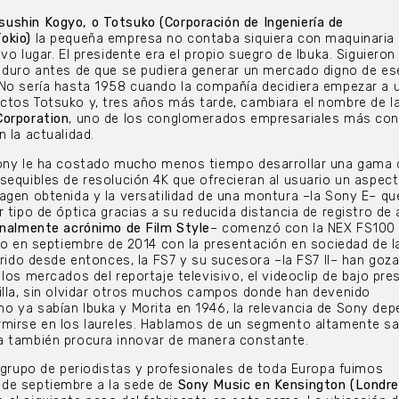
sushin Kogyo, o Totsuko (Corporación de Ingeniería de
okio)
la pequeña empresa no contaba siquiera con maquinaria
vo lugar. El presidente era el propio suegro de Ibuka. Siguier
 duro antes de que se pudiera generar un mercado digno de es
No sería hasta 1958 cuando la compañía decidiera empezar a uti
ctos Totsuko y, tres años más tarde, cambiara el nombre de l
Corporation
, uno de los conglomerados empresariales más con
 la actualidad.
Sony le ha costado mucho menos tiempo desarrollar una gama 
sequibles de resolución 4K que ofrecieran al usuario un aspec
agen obtenida y la versatilidad de una montura –la Sony E– qu
r tipo de óptica gracias a su reducida distancia de registro de
inalmente acrónimo de Film Style
– comenzó con la NEX FS100 
ivo en septiembre de 2014 con la presentación en sociedad de 
urrido desde entonces, la FS7 y su sucesora –la FS7 II– han goz
 los mercados del reportaje televisivo, el videoclip de bajo pr
illa, sin olvidar otros muchos campos donde han devenido
 ya sabían Ibuka y Morita en 1946, la relevancia de Sony dep
rmirse en los laureles. Hablamos de un segmento altamente s
a también procura innovar de manera constante.
o grupo de periodistas y profesionales de toda Europa fuimos
de septiembre a la sede de
Sony Music en Kensington
(Londre