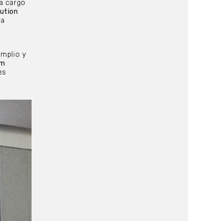
 a cargo
ution
la
amplio y
lm
es