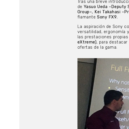
Tras una breve introducc
de
Yasuo Ueda –Deputy S
Group–, Kei Takahasi –P
flamante
Sony FX9.
La aspiración de Sony co
versatilidad, ergonomía 
las prestaciones propia
eXtreme)
, para destacar
ofertas de la gama.