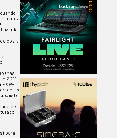
 cuando
on muchos
e
lizar la
a
ocidos y
de
to
e
 apenas
en 2011
la PXW-
ado de un
esupuesto
ende de
aturado
s)
para