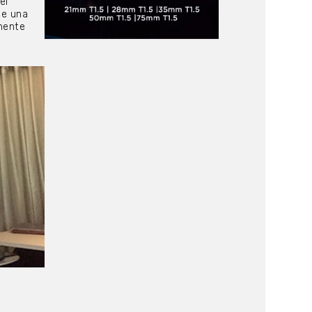
el
de una
mente