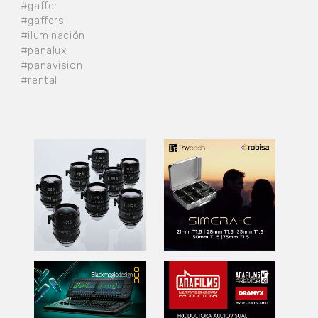
#gaffer
#gaffers
#iluminación
#panalux
#panavision
#rental