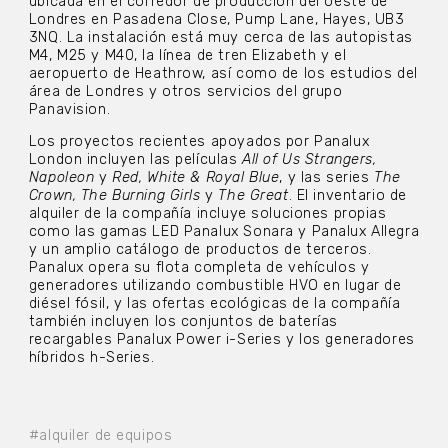
ubicada en el corredor de producción del oeste de
Londres en Pasadena Close, Pump Lane, Hayes, UB3
3NQ. La instalación está muy cerca de las autopistas
M4, M25 y M40, la línea de tren Elizabeth y el
aeropuerto de Heathrow, así como de los estudios del
área de Londres y otros servicios del grupo
Panavision.
Los proyectos recientes apoyados por Panalux
London incluyen las películas
All of Us Strangers,
Napoleon
y
Red, White & Royal Blue
, y las series
The
Crown, The Burning Girls
y
The Great
. El inventario de
alquiler de la compañía incluye soluciones propias
como las gamas LED Panalux Sonara y Panalux Allegra
y un amplio catálogo de productos de terceros.
Panalux opera su flota completa de vehículos y
generadores utilizando combustible HVO en lugar de
diésel fósil, y las ofertas ecológicas de la compañía
también incluyen los conjuntos de baterías
recargables Panalux Power i-Series y los generadores
híbridos h-Series.
#alquiler de equipos