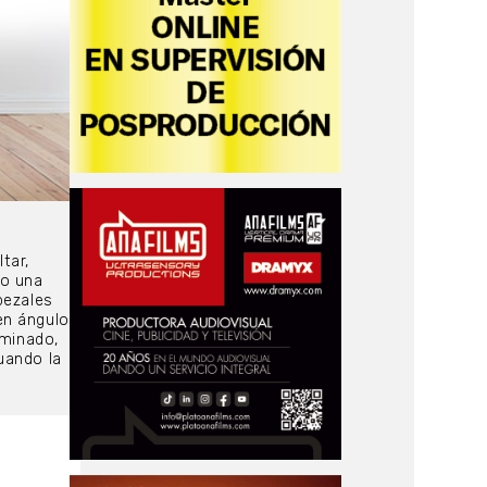
tar,
do una
bezales
en ángulo
uminado,
cuando la