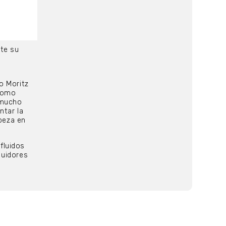
te su
o Moritz
 como
 mucho
ntar la
abeza en
fluidos
buidores