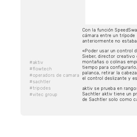
Con la función SpeedSwa
cámara entre un trípode
anteriormente no estaban
«Poder usar un control d
Sieber, director creati
montañas o colinas empi
#aktiv
tiempo para configurarlo
#flowtech
palanca, retirar la cabeza
#operadors de camara
el control deslizante y 
#sachtler
#tripodes
aktiv se prueba en rang
Sachtler aktiv tiene un p
#vitec group
de Sachtler solo como c