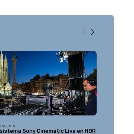
/06/2026
08/05/2026
 sistema Sony Cinematic Live en HDR
Netflix añ