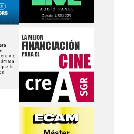
ara
de
teral» o
 cámara
 que lo
da