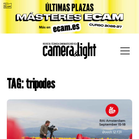
car:
TAG: tripodes